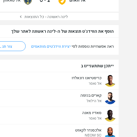
0
-
2
ליגה ראשונה - כל התוצאות
הוסף את הווידג'ט תוצאות של ה-ליגה ראשונה לאתר שלך
ראה אפשרויות נוספות לפי
יצירת ווידג'טים מותאמים
צור תג HTML
ייתכן שתתעניינו ב
כריסטיאנו רונאלדו
אל נאסר
קארים בנזמה
אל הילאל
סאדיו מאנה
אל נאסר
אלכסנדר לקאזט
NEOM SC