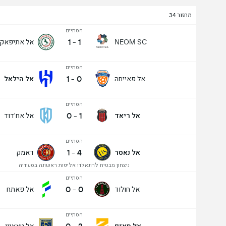
מחזור 34
הסתיים
1
-
1
אל אתיפאק
NEOM SC
הסתיים
1
-
0
אל פאייחה
אל הילאל
הסתיים
0
-
1
אל ריאד
אל אח'דוד
הסתיים
1
-
4
אל נאסר
דאמק
ניצחון מבטיח לרונאלדו אליפות ראשונה בסעודיה
הסתיים
0
-
0
אל חולוד
אל פאתח
הסתיים
אל חאזם
אל טאאוון