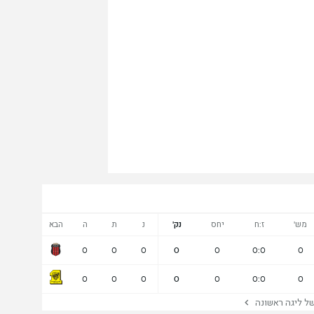
מש'
ז:ח
יחס
נק'
נ
ת
ה
הבא
0
0
0
0
0
0:0
0
0
0
0
0
0
0:0
0
 ליגה ראשונה