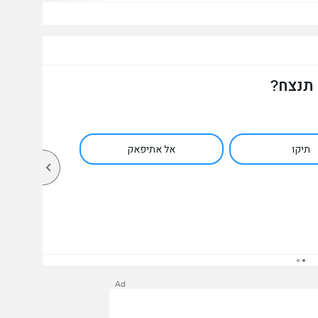
 תנצח?
תיקו
אל אתיפאק
Ad