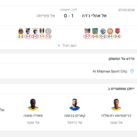
ליגה ראשונה
27/05/2024
1 - 0
אל אהלי ג'דה
אל פאייחה
2
-
2
3
-
1
2
-
0
1
-
1
1
-
3
0
-
7
0
-
0
0
-
2
4
-
1
0
-
0
הצג הכל
מידע על המשחק
Al Majmaa Sport City
ייתכן שתתעניינו ב
אלכ
כריסטיאנו רונאלדו
קארים בנזמה
סאדיו מאנה
אל נאסר
אל הילאל
אל נאסר