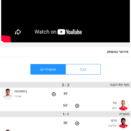
אירועי המשחק
הכל
פופולריים
2 - 2
סוף 90 דקות
בונאנוטה
81'
וארדי
ווד
56'
וויט
1 - 1
מחצית
וויט
25'
אלנגה