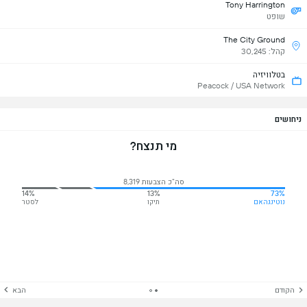
Tony Harrington
שופט
The City Ground
קהל: 30,245
בטלוויזיה
Peacock / USA Network
ניחושים
מי תנצח?
סה"כ הצבעות 8,319
14%
13%
73%
נוטינגהאם
תיקו
לסטר
הקודם
הבא