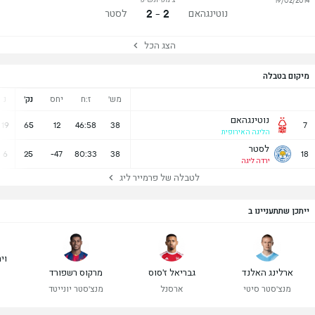
19/02/2014
2 - 2
נוטינגהאם
לסטר
הצג הכל
מיקום בטבלה
מש'
ז:ח
יחס
נק'
נ
נוטינגהאם
19
65
12
46:58
38
7
הליגה האירופית
לסטר
6
25
-47
80:33
38
18
ירדה ליגה
לטבלה של פרמייר ליג
ייתכן שתתעניינו ב
ויר
ארלינג האלנד
גבריאל ז'סוס
מרקוס רשפורד
מנצ'סטר סיטי
ארסנל
מנצ'סטר יונייטד