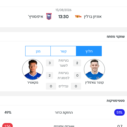
15/08/2026
13:30
אוניון ברלין
איפסוויץ'
שחקני מפתח
חלוץ
קשר
מגן
בעיטות
3
2
לשער
בעיטות
2
0
למסגרת
קונור צא'פלין
מקאטיר
0
נבדלים
0
סטטיסטיקות
51%
החזקת כדור
49%
0.7
שערים צפויים
1.56