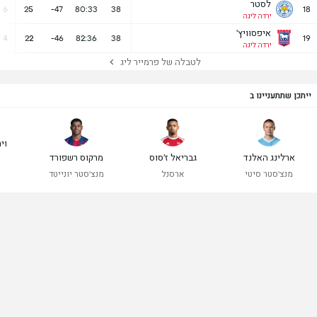
לסטר
6
25
-47
80:33
38
18
ירדה ליגה
איפסוויץ'
4
22
-46
82:36
38
19
ירדה ליגה
לטבלה של פרמייר ליג
ייתכן שתתעניינו ב
ויר
ארלינג האלנד
גבריאל ז'סוס
מרקוס רשפורד
מנצ'סטר סיטי
ארסנל
מנצ'סטר יונייטד