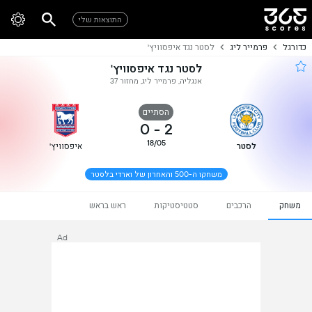
התוצאות שלי
כדורגל
פרמייר ליג
לסטר נגד איפסוויץ'
לסטר נגד איפסוויץ'
אנגליה, פרמייר ליג, מחזור 37
הסתיים
0
-
2
18/05
לסטר
איפסוויץ'
משחקו ה-500 והאחרון של וארדי בלסטר
משחק
הרכבים
סטטיסטיקות
ראש בראש
Ad