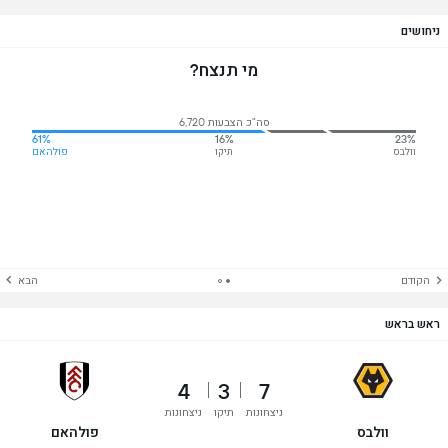
ניחושים
מי תנצח?
סה"כ הצבעות 6,720
61%
16%
23%
וולבס
תיקו
פולהאם
הקודם
הבא
ראש בראש
4
3
7
ניצחונות
תיקו
ניצחונות
וולבס
פולהאם