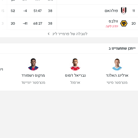
פולהאם
15
52
-4
51:47
38
11
וולבס
3
20
-41
68:27
38
20
ירדה ליגה
לטבלה של פרמייר ליג
ייתכן שתתעניינו ב
ויר
ארלינג האלנד
גבריאל ז'סוס
מרקוס רשפורד
מנצ'סטר סיטי
ארסנל
מנצ'סטר יונייטד