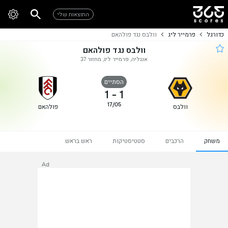
התוצאות שלי
כדורגל
פרמייר ליג
וולבס נגד פולהאם
וולבס נגד פולהאם
אנגליה, פרמייר ליג, מחזור 37
הסתיים
1
-
1
17/05
וולבס
פולהאם
משחק
הרכבים
סטטיסטיקות
ראש בראש
Ad