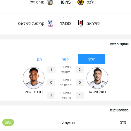
18:45
וולבס
פורט וייל
היום
17:00
פולהאם
קריסטל פאלאס
שחקני מפתח
חלוץ
קשר
מגן
בעיטות
1
2
לשער
בעיטות
0
0
למסגרת
ראול חימנס
רודריגו מוניז
בעיטות
1
1
שנעצרו
סטטיסטיקות
31%
החזקת כדור
69%