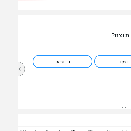
 תנצח?
תיקו
מ. יונייטד