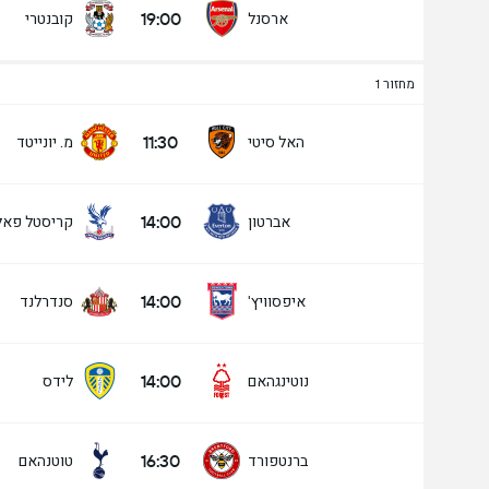
19:00
ארסנל
קובנטרי
מחזור 1
מעל/מתחת שערים - 90 דק' (2.5)
11:30
האל סיטי
מ. יונייטד
14:00
אברטון
קריסטל פא
מתחת
מעל
14:00
איפסוויץ'
סנדרלנד
14:00
נוטינגהאם
לידס
16:30
ברנטפורד
טוטנהאם