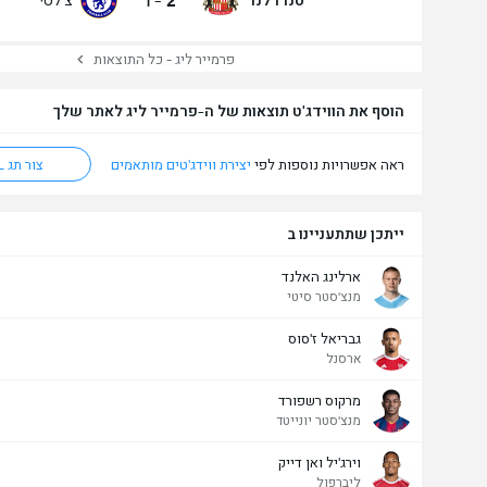
1
-
2
פרמייר ליג - כל התוצאות
הוסף את הווידג'ט תוצאות של ה-פרמייר ליג לאתר שלך
ראה אפשרויות נוספות לפי
יצירת ווידג'טים מותאמים
צור תג HTML
ייתכן שתתעניינו ב
ארלינג האלנד
מנצ'סטר סיטי
גבריאל ז'סוס
ארסנל
מרקוס רשפורד
מנצ'סטר יונייטד
וירג'יל ואן דייק
ליברפול