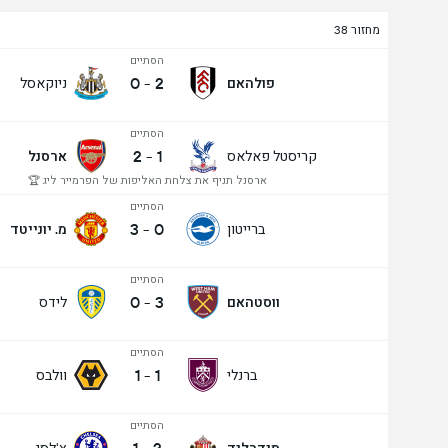
מחזור 38
הסתיים
0
-
2
פולהאם
ניוקאסל
הסתיים
2
-
1
קריסטל פאלאס
ארסנל
ארסנל תניף את צלחת האליפות של הפרמייר ליג 🏆
הסתיים
3
-
0
ברייטון
מ. יונייטד
הסתיים
0
-
3
ווסטהאם
לידס
הסתיים
1
-
1
ברנלי
וולבס
הסתיים
סנדרלנד
צ'לסי