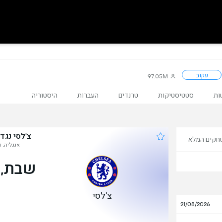
עקוב
97.05M
ות
סטטיסטיקות
טרנדים
העברות
היסטוריה
צ'לסי נגד 
חקים המלא
אנגליה, פ
שבת, 31 באוק
צ'לסי
21/08/2026