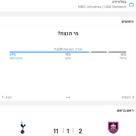
בטלוויזיה
NBC Universo / USA Network
ניחושים
מי תנצח?
סה"כ הצבעות 11,638
69%
15%
16%
ברנלי
תיקו
טוטנהאם
הקודם
הבא
ראש בראש
11
1
2