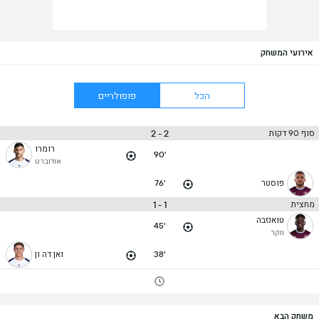
אירועי המשחק
הכל
פופולריים
2 - 2
סוף 90 דקות
רומרו
90'
אודוברט
פוסטר
76'
1 - 1
מחצית
טואנזבה
45'
ווקר
38'
ואן דה ון
משחק הבא