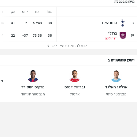
מיקום בטבלה
מש'
ז:ח
יחס
נק'
נ
טוטנהאם
10
41
-9
57:48
38
17
ברנלי
4
22
-37
75:38
38
19
ירדה ליגה
לטבלה של פרמייר ליג
ייתכן שתתעניינו ב
ויר
ארלינג האלנד
גבריאל ז'סוס
מרקוס רשפורד
מנצ'סטר סיטי
ארסנל
מנצ'סטר יונייטד