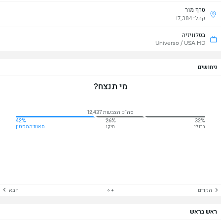
טרף מור
קהל: 17,384
בטלוויזיה
Universo / USA HD
ניחושים
מי תנצח?
סה"כ הצבעות 12,437
42%
26%
32%
ברנלי
תיקו
סאות'המפטון
הקודם
הבא
ראש בראש