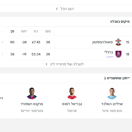
הצג הכל
מיקום בטבלה
מש'
ז:ח
יחס
נק'
נ
סאות'המפטון
9
40
-24
67:43
38
15
ברנלי
7
35
-19
53:34
38
18
ירידה
לטבלה של פרמייר ליג
ייתכן שתתעניינו ב
ויר
ארלינג האלנד
גבריאל ז'סוס
מרקוס רשפורד
מנצ'סטר סיטי
ארסנל
מנצ'סטר יונייטד