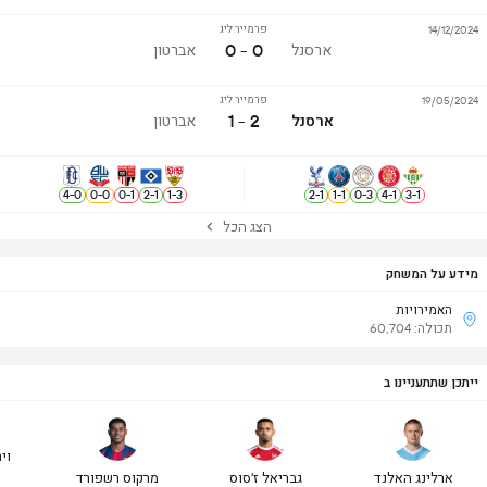
פרמייר ליג
14/12/2024
0 - 0
ארסנל
אברטון
פרמייר ליג
19/05/2024
2 - 1
ארסנל
אברטון
4
-
0
0
-
0
0
-
1
2
-
1
1
-
3
2
-
1
1
-
1
0
-
3
4
-
1
3
-
1
הצג הכל
מידע על המשחק
האמירויות
תכולה: 60,704
ייתכן שתתעניינו ב
ויר
ארלינג האלנד
גבריאל ז'סוס
מרקוס רשפורד