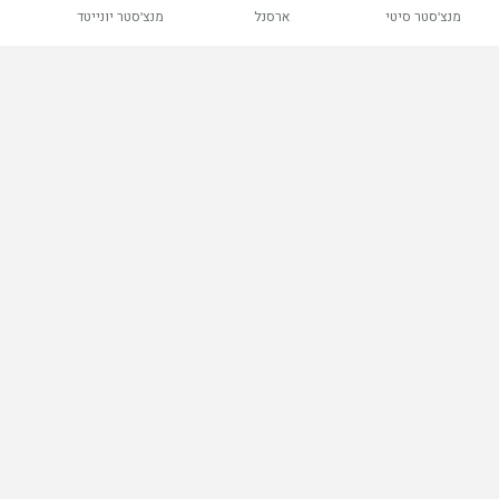
מנצ'סטר סיטי
ארסנל
מנצ'סטר יונייטד