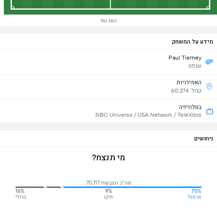
הצג עוד
מידע על המשחק
Paul Tierney
שופט
האמירויות
קהל: 60,274
בטלוויזיה
NBC Universo / USA Network / TeleXitos
ניחושים
מי תנצח?
סה"כ הצבעות 70,717
16%
9%
75%
ארסנל
תיקו
ברנלי