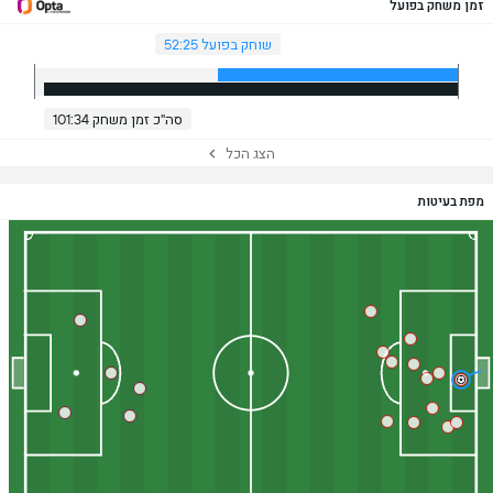
זמן משחק בפועל
שוחק בפועל 52:25
סה"כ זמן משחק 101:34
הצג הכל
מפת בעיטות