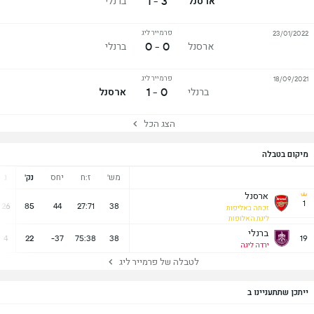
3 - 1
ארסנל
ברנלי
פרמייר ליג
23/01/2022
0 - 0
ארסנל
ברנלי
פרמייר ליג
18/09/2021
0 - 1
ברנלי
ארסנל
הצג הכל
מיקום בטבלה
מש'
ז:ח
יחס
נק'
נ
ארסנל
1
26
85
44
27:71
38
זכתה באליפות
ליגת האלופות
ברנלי
4
22
-37
75:38
38
19
ירדה ליגה
לטבלה של פרמייר ליג
ייתכן שתתעניינו ב