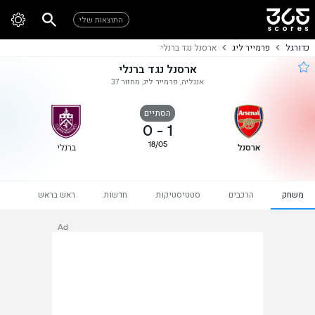
התוצאות שלי
כדורגל
פרמייר ליג
ארסנל נגד ברנלי
ארסנל נגד ברנלי
אנגליה, פרמייר ליג, מחזור 37
הסתיים
0
-
1
18/05
ארסנל
ברנלי
משחק
הרכבים
סטטיסטיקות
חדשות
ראש בראש
Ad