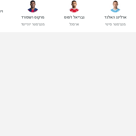
ויר
ארלינג האלנד
גבריאל ז'סוס
מרקוס רשפורד
מנצ'סטר סיטי
ארסנל
מנצ'סטר יונייטד