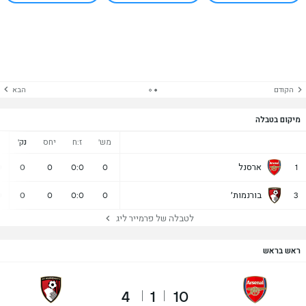
הקודם
הבא
מיקום בטבלה
מש'
ז:ח
יחס
נק'
נ
ארסנל
0
0
0
0:0
0
1
בורנמות׳
0
0
0
0:0
0
3
לטבלה של פרמייר ליג
ראש בראש
4
1
10