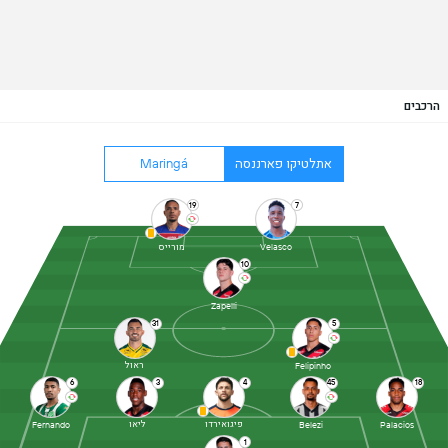
הרכבים
אתלטיקו פארננסה
Maringá
19
7
מורייס
Velasco
10
Zapelli
31
5
ראול
Felipinho
6
3
4
45
18
פיגואירדו
ליאו
Fernando
Belezi
Palacios
1