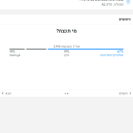
תכולה: 42,370
ניחושים
מי תנצח?
סה"כ הצבעות 3,416
14%
19%
67%
אתלטיקו פארננסה
תיקו
Maringá
הקודם
הבא