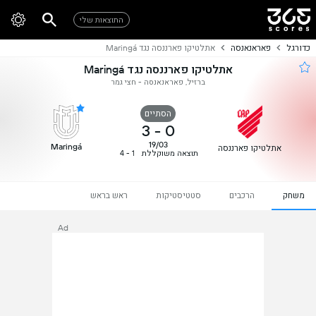
התוצאות שלי
כדורגל
פאראנאנסה
אתלטיקו פארננסה נגד Maringá
אתלטיקו פארננסה נגד Maringá
ברזיל, פאראנאנסה - חצי גמר
הסתיים
3
-
0
19/03
Maringá
אתלטיקו פארננסה
תוצאה משוקללת
1 - 4
משחק
הרכבים
סטטיסטיקות
ראש בראש
Ad