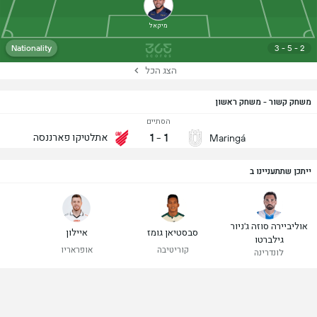
מיקאל
Nationality
3 - 5 - 2
הצג הכל
משחק קשור - משחק ראשון
הסתיים
1
-
1
אתלטיקו פארננסה
Maringá
ייתכן שתתעניינו ב
אוליביירה סוזה ג'ניור
סבסטיאן גומז
איילון
גילברטו
קוריטיבה
אופראריו
לונדרינה