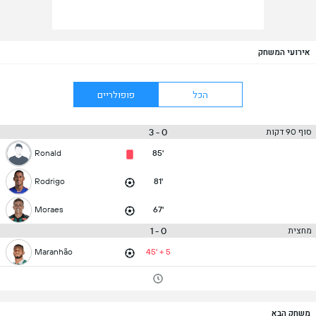
אירועי המשחק
הכל
פופולריים
0 - 3
סוף 90 דקות
Ronald
85'
Rodrigo
81'
Moraes
67'
0 - 1
מחצית
Maranhão
45' + 5
משחק הבא