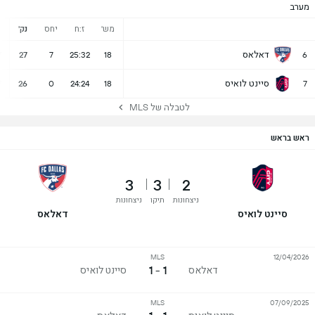
מערב
מש'
ז:ח
יחס
נק'
נ
דאלאס
7
27
7
25:32
18
6
סיינט לואיס
7
26
0
24:24
18
7
לטבלה של MLS
ראש בראש
3
3
2
ניצחונות
תיקו
ניצחונות
סיינט לואיס
דאלאס
MLS
12/04/2026
1 - 1
דאלאס
סיינט לואיס
MLS
07/09/2025