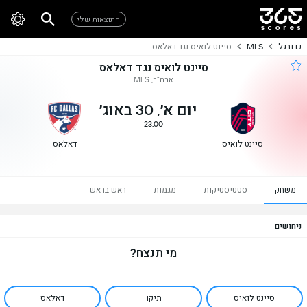
התוצאות שלי
כדורגל
MLS
סיינט לואיס נגד דאלאס
סיינט לואיס נגד דאלאס
ארה"ב, MLS
יום א׳, 30 באוג׳
23:00
סיינט לואיס
דאלאס
משחק
סטטיסטיקות
מגמות
ראש בראש
ניחושים
מי תנצח?
סיינט לואיס
תיקו
דאלאס