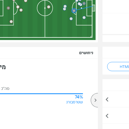
ניחושים
מי
סה"כ הצ
74%
75%
מעל
שטרסבורג