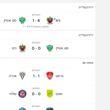
ירידה/עלייה
הסתיים
1
-
4
ניס
סט. אטיין
תוצאה משוקללת 4 - 1
ירידה/עלייה
הסתיים
0
-
0
סט. אטיין
ניס
מחזור 34
הסתיים
1
-
1
ברסט
אנז'ה
הופסק
0
-
0
נאנט
טולוז
הסתיים