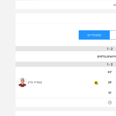
ש
פופולריים
2 - 1
ירועים בולטים
2 - 1
43'
24'
גותייר היין
12'