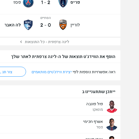
1
-
2
פריס
פסז
הסתיים
2
-
0
לוריין
לה האבר
ליגה צרפתית - כל התוצאות
הוסף את הווידג'ט תוצאות של ה-ליגה צרפתית לאתר שלך
מעל/מתחת שערים - 90 דק' (2.5)
ראה אפשרויות נוספות לפי
יצירת ווידג'טים מותאמים
צור תג HTML
ייתכן שתתעניינו ב
פול פוגבה
מונאקו
אשרף חכימי
פסז'