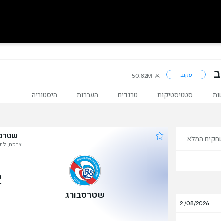
ב
עקוב
50.82M
ות
סטטיסטיקות
טרנדים
העברות
היסטוריה
שטרסב
חקים המלא
צרפת, ליגה
2
שטרסבורג
21/08/2026