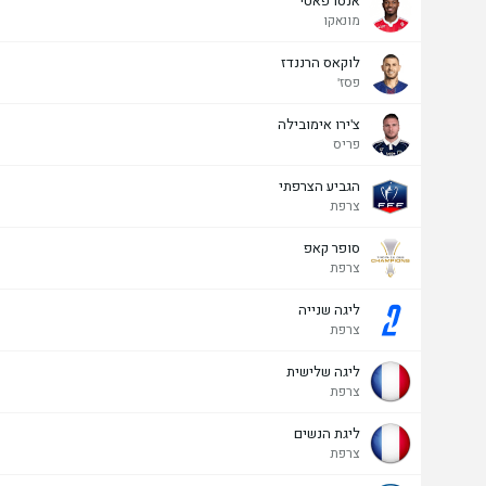
אנסו פאטי
מונאקו
לוקאס הרננדז
פסז'
צ'ירו אימובילה
פריס
הגביע הצרפתי
צרפת
סופר קאפ
צרפת
ליגה שנייה
צרפת
ליגה שלישית
צרפת
ליגת הנשים
צרפת