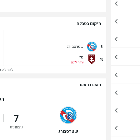
מיקום בטבלה
שטרסבורג
8
מץ
18
ירדה ליגה
לטבלה של
ראש בראש
רא
7
ניצחונות
שטרסבורג