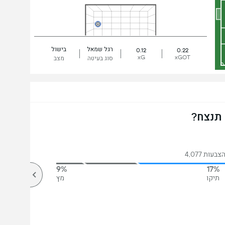
רגל שמאל
בישול
0.12
0.22
xG
xGOT
סוג בעיטה
מצב
 תנצח?
בעות 4,077
9%
17%
תיקו
מץ