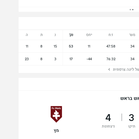
מש'
ז:ח
יחס
נק'
נ
ת
ה
11
8
15
53
11
47:58
34
23
8
3
17
-44
76:32
34
 ליגה צרפתית
ש בראש
4
3
תיקו
ניצחונות
מץ