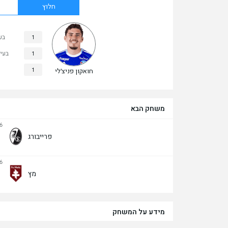
חלוץ
1
בע
1
בעי
1
חואקון פניצ'לי
משחק הבא
6
פרייבורג
6
מץ
מידע על המשחק