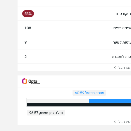
זקת כדור
53%
רים צפויים
1.08
יטות לשער
9
טות למסגרת
2
ג הכל
שוחק בפועל 60:59
סה"כ זמן משחק 96:57
ג הכל