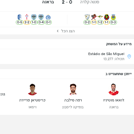
0 - 2
סנטה קלרה
בראגה
0
-
5
2
-
2
1
-
0
0
-
4
0
-
1
0
-
2
1
-
1
1
-
2
1
-
1
0
-
3
הצג הכל
מידע על המשחק
Estádio de São Miguel
תכולה: 13,277
ייתכן שתתעניינו ב
גונז
ז'ואאו מוטיניו
רפה סילבה
כריסטיאן פריירה
בראגה
בנפיקה ליסבון
ויסאו