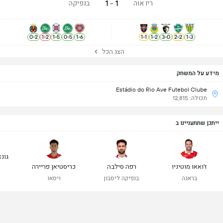
1 - 1
ריו אוה
בנפיקה
0
-
2
1
-
2
1
-
5
0
-
5
1
-
6
1
-
1
1
-
2
3
-
0
2
-
2
1
-
3
הצג הכל
מידע על המשחק
Estádio do Rio Ave Futebol Clube
תכולה: 12,815
ייתכן שתתעניינו ב
גונז
ז'ואאו מוטיניו
רפה סילבה
כריסטיאן פריירה
בראגה
בנפיקה ליסבון
ויסאו