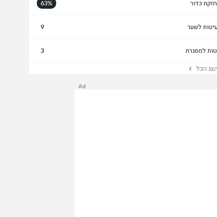
זקת כדור
63%
יטות לשער
9
טות למסגרת
3
ג הכל
Ad