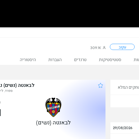
עקוב
309.1K
ות
סטטיסטיקות
טרנדים
העברות
היסטוריה
לבאנטה (נשים) נגד  La Coruna (W
חקים המלא
ספרד, ליג
1
לבאנטה (נשים)
29/08/2026