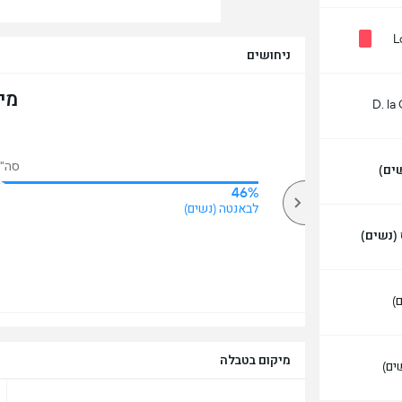
L
ניחושים
מי
D. la
סה"כ
ים)
46%
20%
מעל
לבאנטה (נשים)
(נשים)
)
מיקום בטבלה
ים)