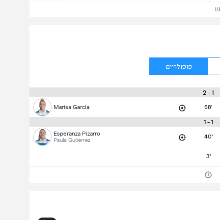
ש
פופולריים
1 - 2
Marisa García
58'
1 - 1
Esperanza Pizarro
40'
Paula Gutierrez
3'