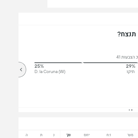
 תנצח?
 הצבעות 41
25%
29%
תיקו
D. la Coruna (W)
מש'
ז:ח
יחס
נק'
נ
ת
ה