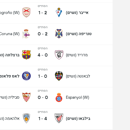
הסתיים
1
-
2
אייבר (נשים)
ogroño (W)
הסתיים
מעל/מתחת שערים - 90 דק' (2.5)
0
-
2
טנריפה (נשים)
 Coruna (W)
הסתיים
4
-
0
מדריד (נשים)
ברצלונה (נש
הסתיים
1
-
0
לבאנטה (נשים)
לאס פלאנס 
הסתיים
0
-
0
סביליה (נשים
Espanyol (W)
הסתיים
1
-
4
בילבאו (נשים)
אלהאמה (נש