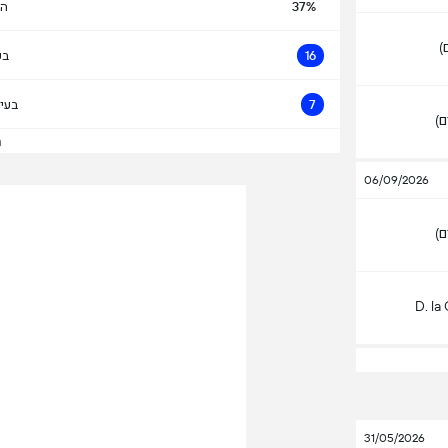
37%
הח
)
16
בע
7
בעי
ם)
הצ
06/09/2026
)
D. la
31/05/2026