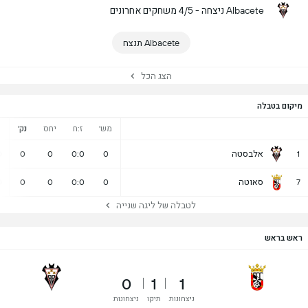
Albacete ניצחה - 4/5 משחקים אחרונים
Albacete תנצח
הצג הכל
מיקום בטבלה
מש'
ז:ח
יחס
נק'
נ
אלבסטה
0
0
0
0:0
0
1
סאוטה
0
0
0
0:0
0
7
לטבלה של ליגה שנייה
ראש בראש
0
1
1
ניצחונות
תיקו
ניצחונות