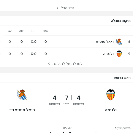
הצג הכל
מיקום בטבלה
מש'
ז:ח
יחס
נק'
נ
ריאל סוסיאדד
0
0
0
0:0
0
16
ולנסיה
0
0
0
0:0
0
19
לטבלה של לה ליגה
ראש בראש
4
7
4
ניצחונות
תיקו
ניצחונות
ולנסיה
ריאל סוסיאדד
לה ליגה
17/05/2026