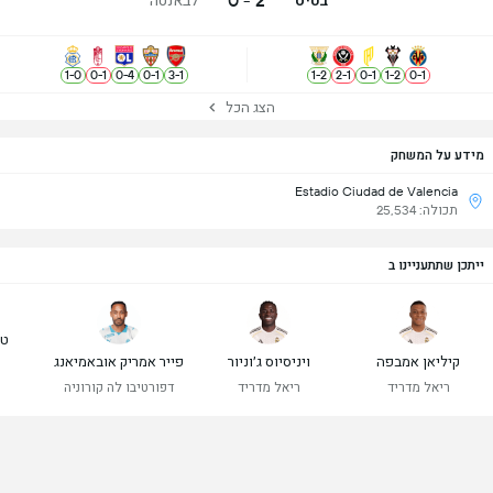
2 - 0
1
-
0
0
-
1
0
-
4
0
-
1
3
-
1
1
-
2
2
-
1
0
-
1
1
-
2
0
-
1
הצג הכל
מידע על המשחק
Estadio Ciudad de Valencia
תכולה: 25,534
ייתכן שתתעניינו ב
טי
קיליאן אמבפה
ויניסיוס ג׳וניור
פייר אמריק אובאמיאנג
ר
ריאל מדריד
ריאל מדריד
דפורטיבו לה קורוניה