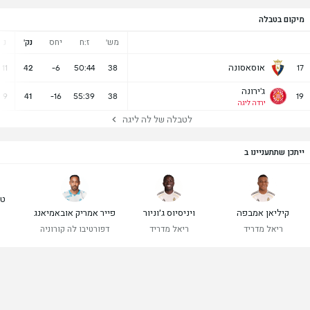
מיקום בטבלה
מש'
ז:ח
יחס
נק'
נ
אוסאסונה
11
42
-6
50:44
38
17
ג'ירונה
9
41
-16
55:39
38
19
ירדה ליגה
לטבלה של לה ליגה
ייתכן שתתעניינו ב
טי
קיליאן אמבפה
ויניסיוס ג׳וניור
פייר אמריק אובאמיאנג
ר
ריאל מדריד
ריאל מדריד
דפורטיבו לה קורוניה