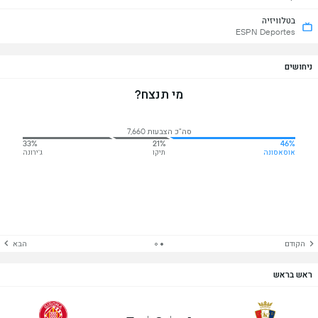
בטלוויזיה
ESPN Deportes
ניחושים
מי תנצח?
סה"כ הצבעות 7,660
33%
21%
46%
אוסאסונה
תיקו
ג'ירונה
הקודם
הבא
ראש בראש