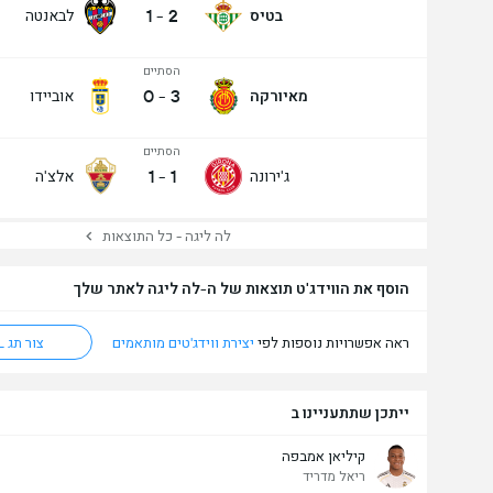
1
-
2
בטיס
לבאנטה
הסתיים
0
-
3
מאיורקה
אוביידו
הסתיים
1
-
1
ג'ירונה
אלצ'ה
לה ליגה - כל התוצאות
הוסף את הווידג'ט תוצאות של ה-לה ליגה לאתר שלך
ראה אפשרויות נוספות לפי
יצירת ווידג'טים מותאמים
צור תג HTML
ייתכן שתתעניינו ב
קיליאן אמבפה
ריאל מדריד