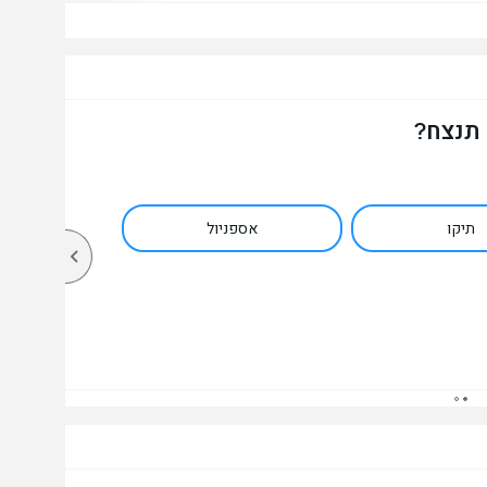
 תנצח?
תיקו
אספניול