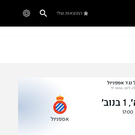
התוצאות שלי
 נגד אספניול
 ליגה, מחזור 11
נוב׳
17:00
אספניול