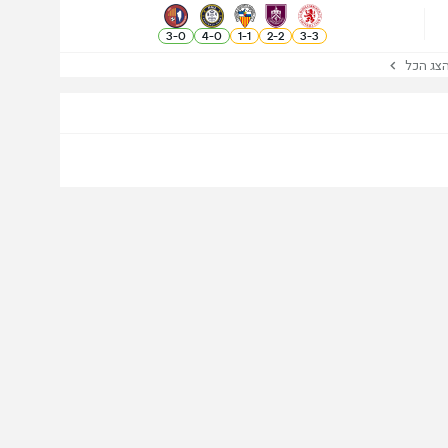
3
-
0
4
-
0
1
-
1
2
-
2
3
-
3
ג הכל