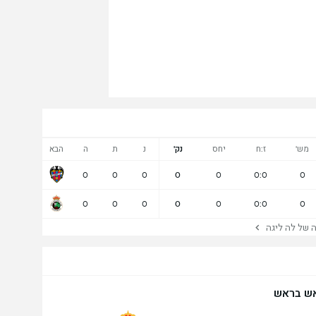
מש'
ז:ח
יחס
נק'
נ
ת
ה
הבא
0
0
0
0
0
0:0
0
0
0
0
0
0
0:0
0
של לה ליגה
ש בראש