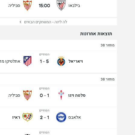
15:00
בילבאו
סביליה
לה ליגה - המשחקים הבאים
תוצאות אחרונות
מחזור 38
הסתיים
1
-
5
ויאריאל
אתלטיקו מד
מחזור 38
הסתיים
0
-
1
סלטה ויגו
סביליה
הסתיים
2
-
1
אלאבס
ראיו
הסתיים