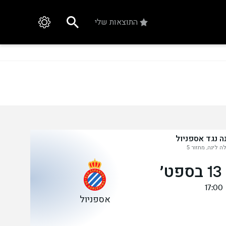
התוצאות שלי
ה נגד אספניול
ה ליגה, מחזור 5
׳
17:00
אספניול