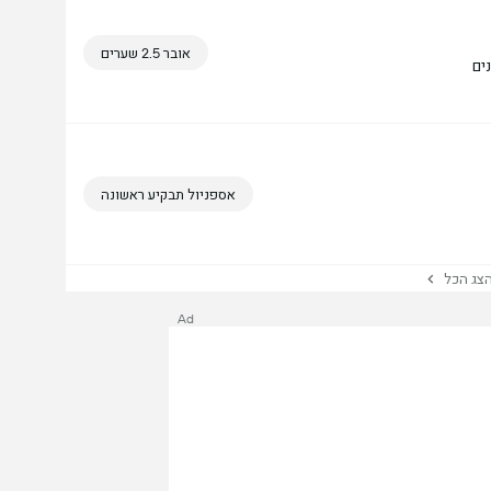
אובר 2.5 שערים
אספניול תבקיע ראשונה
ג הכל
Ad