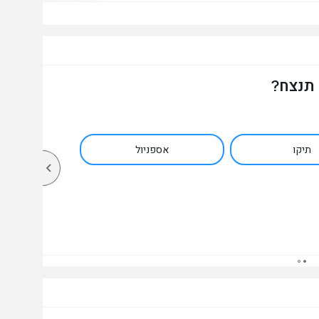
 תנצח?
תיקו
אספניול