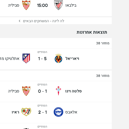
15:00
בילבאו
סביליה
לה ליגה - המשחקים הבאים
תוצאות אחרונות
מחזור 38
הסתיים
1
-
5
ויאריאל
אתלטיקו מד
מחזור 38
הסתיים
0
-
1
סלטה ויגו
סביליה
הסתיים
2
-
1
אלאבס
ראיו
הסתיים