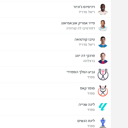
ויניסיוס ג׳וניור
ריאל מדריד
פייר אמריק אובאמיאנג
דפורטיבו לה קורוניה
טיבו קורטואה
ריאל מדריד
פרנקי דה יונג
ברצלונה
מעל/מתחת שערים - 90 דק' (2.5)
גביע המלך הספרדי
ספרד
סופר קאפ
סה"כ הצבעות 769
ספרד
ליגה שנייה
ספרד
ליגת הנשים
ספרד