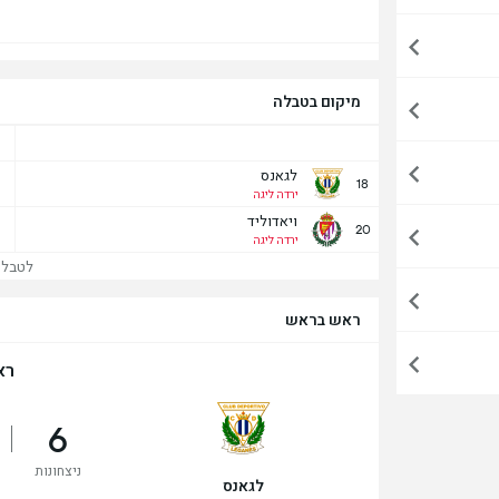
מיקום בטבלה
לגאנס
18
ירדה ליגה
ויאדוליד
20
ירדה ליגה
לטבלה 
ראש בראש
רא
6
ניצחונות
לגאנס