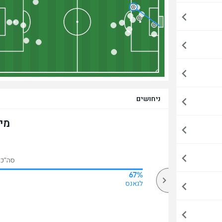
ניחושים
מי
סה"כ הצ
67%
59%
מעל
לגאנס