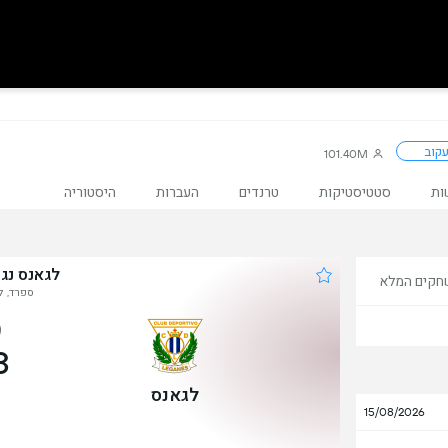
קוב
101.40M
ות
סטטיסטיקות
טרנדים
העברות
היסטוריה
לגאנס נגד
חקים המלא
ספרד, לה
3
לגאנס
15/08/2026