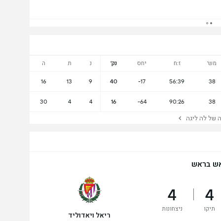
מש'
ז:ח
יחס
נק'
נ
ת
ה
16
13
9
40
-17
56:39
38
30
4
4
16
-64
90:26
38
של לה ליגה
ש בראש
4
4
תיקו
ניצחונות
ריאל ויאדוליד