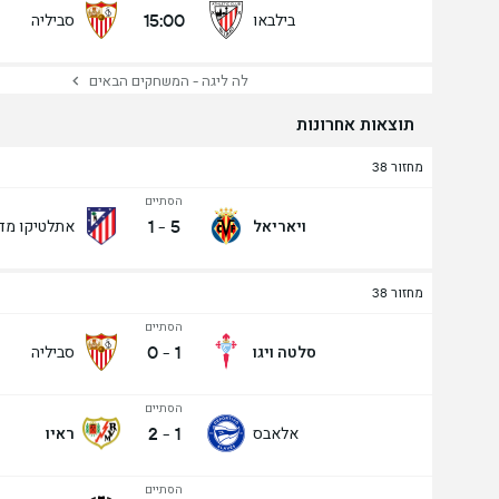
15:00
בילבאו
סביליה
לה ליגה - המשחקים הבאים
תוצאות אחרונות
מחזור 38
הסתיים
1
-
5
ויאריאל
אתלטיקו מד
מחזור 38
הסתיים
0
-
1
סלטה ויגו
סביליה
הסתיים
2
-
1
אלאבס
ראיו
הסתיים