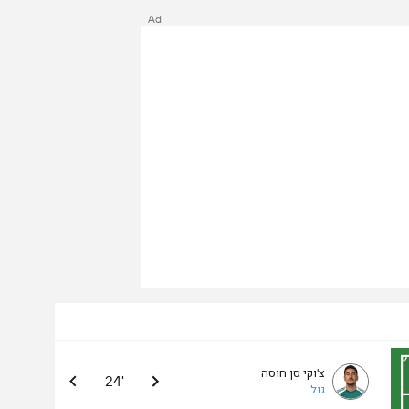
Ad
צ'וקי סן חוסה
24'
גול