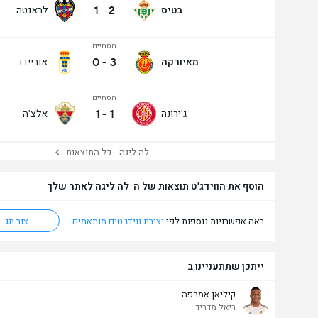
1
-
2
בטיס
לבאנטה
הסתיים
0
-
3
מאיורקה
אוביידו
הסתיים
1
-
1
ג'ירונה
אלצ'ה
לה ליגה - כל התוצאות
הוסף את הווידג'ט תוצאות של ה-לה ליגה לאתר שלך
ראה אפשרויות נוספות לפי
יצירת ווידג'טים מותאמים
צור תג HTML
ייתכן שתתעניינו ב
קיליאן אמבפה
ריאל מדריד