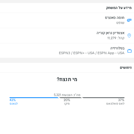
מידע על המשחק
חוסה סאנצ'ס
שופט
אצטדיון גראן קנריה
קהל: 11,279
בטלוויזיה
ESPN3 / ESPN+ - USA / ESPN App - USA
ניחושים
מי תנצח?
סה"כ הצבעות 5,321
43%
20%
37%
לאס פאלמאס
תיקו
לגאנס