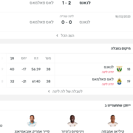
2 - 1
לגאנס
לאס פאלמאס
ליגה שנייה
18/02/2023
0 - 0
לגאנס
לאס פאלמאס
הצג הכל
מיקום בטבלה
מש'
ז:ח
יחס
נק'
נ
לגאנס
9
40
-17
56:39
38
18
ירדה ליגה
לאס פאלמאס
8
32
-21
61:40
38
19
ירדה ליגה
לטבלה של לה ליגה
ייתכן שתתעניינו ב
טי
קיליאן אמבפה
ויניסיוס ג׳וניור
פייר אמריק אובאמיאנג
ר