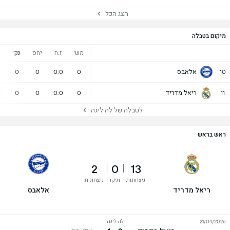
הצג הכל
מיקום בטבלה
מש'
ז:ח
יחס
נק'
נ
אלאבס
0
0
0
0:0
0
10
ריאל מדריד
0
0
0
0:0
0
11
לטבלה של לה ליגה
ראש בראש
2
0
13
ניצחונות
תיקו
ניצחונות
ריאל מדריד
אלאבס
לה ליגה
21/04/2026