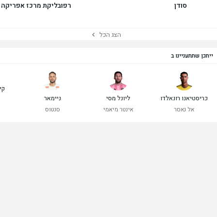
סודן
רפובליקת מרכז אפריקה
הצג הכל
ייתכן שתתעניינו ב
קי
כריסטיאנו רונאלדו
ליונל מסי
ניימאר
ר
אל נאסר
אינטר מיאמי
סנטוס