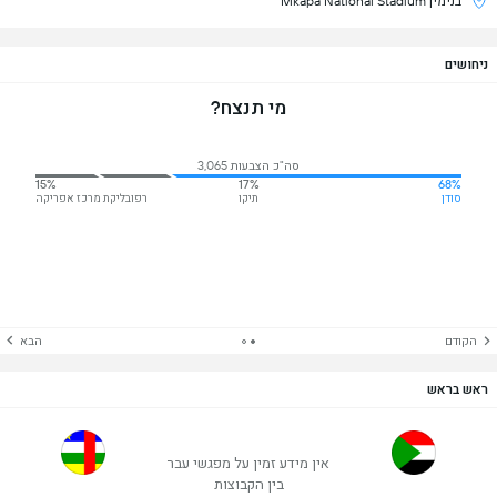
בנימין Mkapa National Stadium
ניחושים
מי תנצח?
סה"כ הצבעות 3,065
15%
17%
68%
סודן
תיקו
רפובליקת מרכז אפריקה
הקודם
הבא
ראש בראש
אין מידע זמין על מפגשי עבר
בין הקבוצות