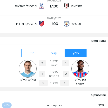
07/08/2026
17:00
פולהאם
קריסטל פאלאס
09/08/2026
11:00
מ. סיטי
אתלטיקו מדריד
שחקני מפתח
חלוץ
קשר
מגן
בעיטות
3
0
לשער
בעיטות
1
0
למסגרת
ז'אן פיליפ
ארלינג האלנד
1
נבדלים
0
מאטטה
סטטיסטיקות
22%
החזקת כדור
78%