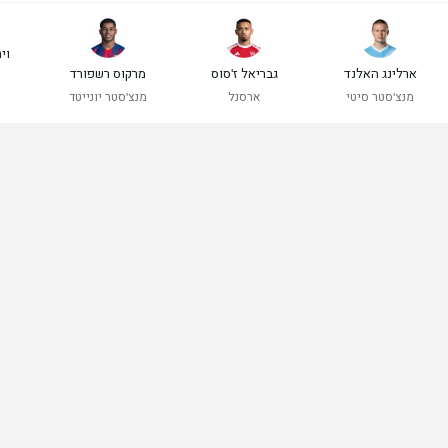
ויר
ארלינג האלנד
גבריאל ז'סוס
מרקוס רשפורד
מנצ'סטר סיטי
ארסנל
מנצ'סטר יונייטד