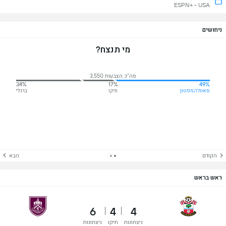
ESPN+ - USA
ניחושים
מי תנצח?
סה"כ הצבעות 3,550
34%
17%
49%
סאות'המפטון
תיקו
ברנלי
הקודם
הבא
ראש בראש
6
4
4
ניצחונות
תיקו
ניצחונות