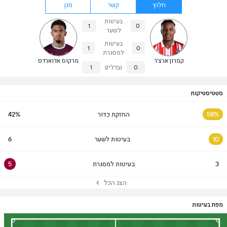
חלוץ
קשר
מגן
בעיטות
1
0
לשער
בעיטות
1
0
למסגרת
קמרון ארצ'ר
מרקוס אדוארדס
0
נבדלים
1
סטטיסטיקות
58%
החזקת כדור
42%
10
בעיטות לשער
6
3
בעיטות למסגרת
5
הצג הכל
מפת בעיטות