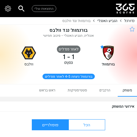
התוצאות שלי
כדורגל
הגביע האנגלי
בורנמות׳ נגד וולבס
בורנמות׳ נגד וולבס
אנגליה, הגביע האנגלי - סיבוב חמישי
לאחר פנדלים
1
-
1
01/03
בורנמות׳
וולבס
בורנמות׳ ניצחה 4-5 לאחר פנדלים
משחק
הרכבים
סטטיסטיקות
ראש בראש
אירועי המשחק
הכל
פופולריים