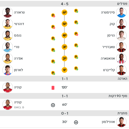
5 - 4
פנדלים
סיניסטרה
טראורה
6P
קוק
דוהרטי
5P
הויסן
גומס
4P
טאברנייר
נורי
3P
אוואטארה
אנדרה
2P
קלייברט
לארסן
1P
1 - 1
הארכה
120'
קוניה
1 - 1
סוף 90 דקות
קוניה
60'
ס. בואנו
1 - 0
מחצית
אוונילסון
30'