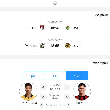
משחק הבא
08/08/2026
18:30
בטיס
בורנמות׳
07/08/2026
18:45
וולבס
פורט וייל
שחקני מפתח
חלוץ
קשר
מגן
בעיטות
0
1
למסגרת
Winning
0
0
Goal
אוונילסון
הוואנג הי-צ'אן
0
PenaltiesTaken
0