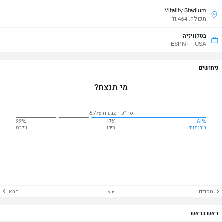
Vitality Stadium
תכולה: 11,464
בטלוויזיה
ESPN+ - USA
ניחושים
מי תנצח?
סה"כ הצבעות 6,775
22%
17%
61%
בורנמות׳
תיקו
וולבס
הקודם
הבא
ראש בראש