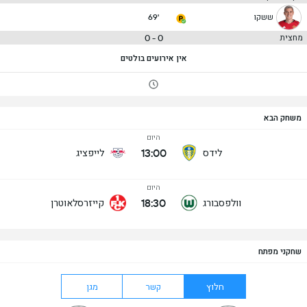
ששקו
69'
0 - 0
מחצית
אין אירועים בולטים
משחק הבא
היום
13:00
לידס
לייפציג
היום
18:30
וולפסבורג
קייזרסלאוטרן
שחקני מפתח
חלוץ
קשר
מגן