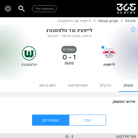
התוצאות שלי
כדורגל
הגביע הגרמני
לייפציג נגד וולפסבורג
לייפציג נגד וולפסבורג
גרמניה, הגביע הגרמני - רבע גמר
הסתיים
0
-
1
26/02
לייפציג
וולפסבורג
משחק
הרכבים
סטטיסטיקות
ראש בראש
אירועי המשחק
הכל
פופולריים
1 - 0
סוף 90 דקות