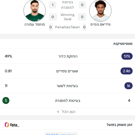
בעיטות
1
0
למסגרת
Winning
0
0
Goal
טידיאם גומיס
מוחמד עמורה
0
PenaltiesTaken
0
סטטיסטיקות
51%
החזקת כדור
49%
2.46
שערים צפויים
0.81
16
בעיטות לשער
11
4
בעיטות למסגרת
5
הצג הכל
זמן משחק בפועל