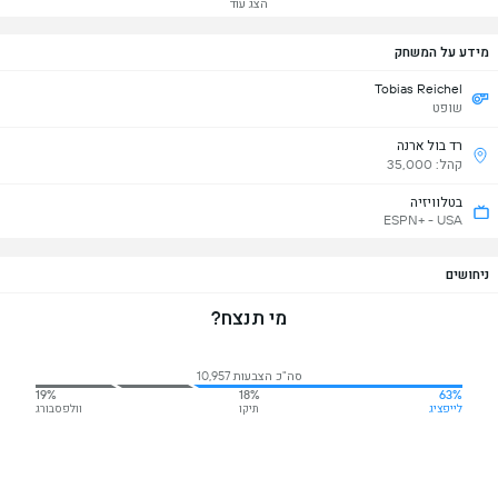
הצג עוד
מידע על המשחק
Tobias Reichel
שופט
רד בול ארנה
קהל: 35,000
בטלוויזיה
ESPN+ - USA
ניחושים
מי תנצח?
סה"כ הצבעות 10,957
19%
18%
63%
לייפציג
תיקו
וולפסבורג