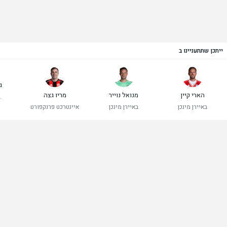
ייתכן שתתעניינו ב
ג
הארי קיין
מנואל נוייר
מריו גצה
ב
באיירן מינכן
באיירן מינכן
איינטרכט פרנקפורט