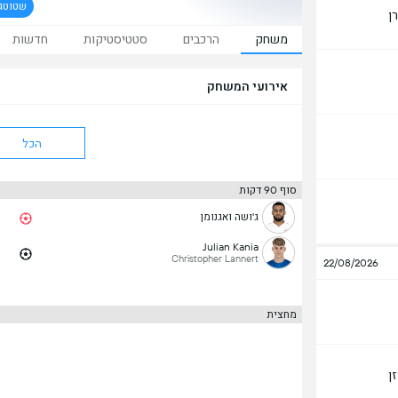
שטוטג
ן
משחק
הרכבים
סטטיסטיקות
חדשות
אירועי המשחק
הכל
סוף 90 דקות
ג'ושה ואגנומן
Julian Kania
Christopher Lannert
22/08/2026
מחצית
ן