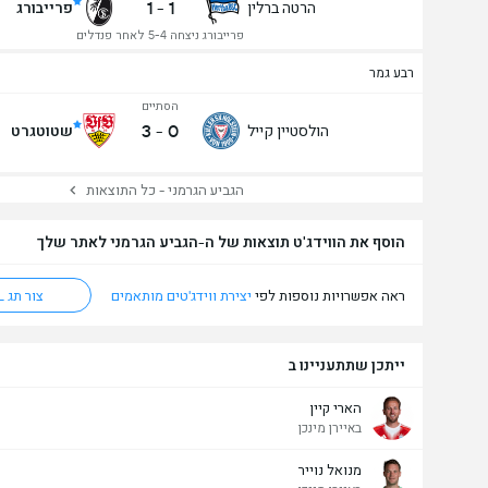
1
-
1
הרטה ברלין
פרייבורג
פרייבורג ניצחה 5-4 לאחר פנדלים
רבע גמר
הסתיים
3
-
0
הולסטיין קייל
שטוטגרט
הגביע הגרמני - כל התוצאות
הוסף את הווידג'ט תוצאות של ה-הגביע הגרמני לאתר שלך
ראה אפשרויות נוספות לפי
יצירת ווידג'טים מותאמים
צור תג HTML
מעל/מתחת שערים - 90 דק' (2.5)
ייתכן שתתעניינו ב
הארי קיין
באיירן מינכן
מנואל נוייר