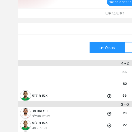
רט זכתה בתואר
ראש בראש
פופולריים
2 - 4
85'
82'
66'
אנזו מילוט
0 - 3
דניז אונדאב
28'
אנג'לו סטילר
אנזו מילוט
22'
דניז אונדאב