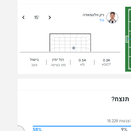
ניק וולטמאדה
15'
גול
רגל ימין
בישול
0.54
0.24
xG
xGOT
סוג בעיטה
מצב
 תנצח?
עות 18,228
58%
9%