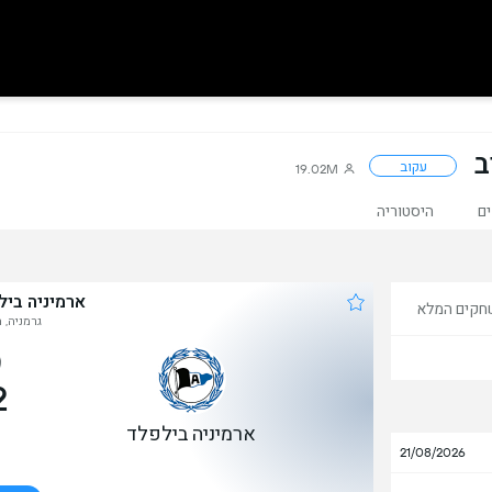
ב
עקוב
19.02M
ם
היסטוריה
ארמיניה בי
חקים המלא
גרמניה, 
2
ארמיניה בילפלד
21/08/2026