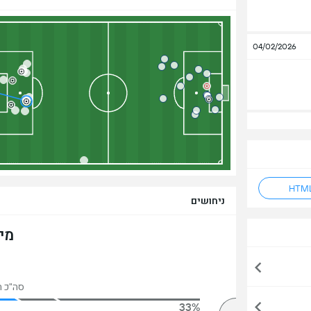
04/02/2026
ניחושים
מי
סה"כ הצב
33%
74%