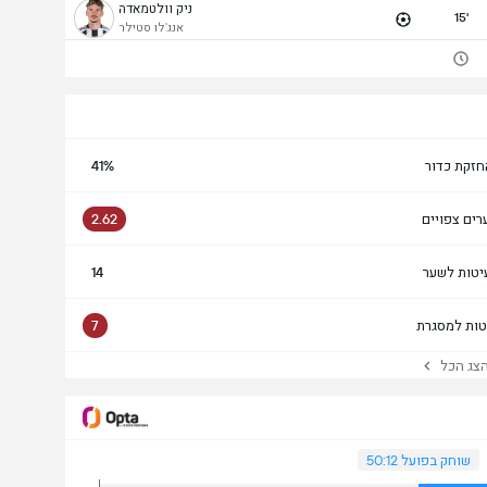
ניק וולטמאדה
15'
אנג'לו סטילר
חזקת כדור
41%
רים צפויים
2.62
יטות לשער
14
טות למסגרת
7
ג הכל
שוחק בפועל 50:12