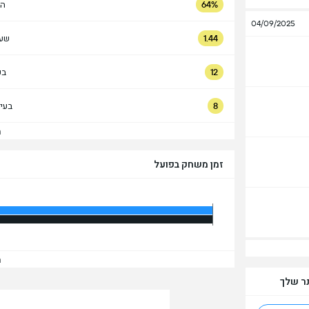
64%
הח
04/09/2025
1.44
שער
12
בע
8
בעי
הצ
זמן משחק בפועל
הצ
תר שלך