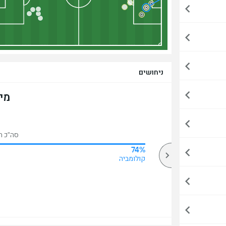
ניחושים
מי
סה"כ הצבע
74%
67%
מעל
קולומביה