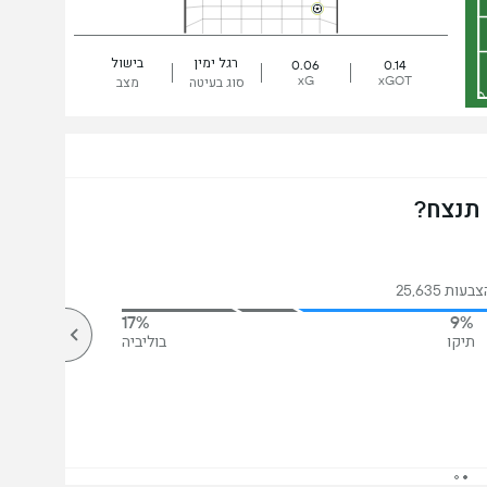
רגל ימין
בישול
0.06
0.14
xG
xGOT
סוג בעיטה
מצב
 תנצח?
ות 25,635
17%
9%
תיקו
בוליביה