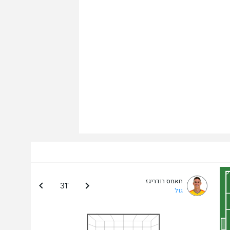
חאמס רודריגז
31'
גול