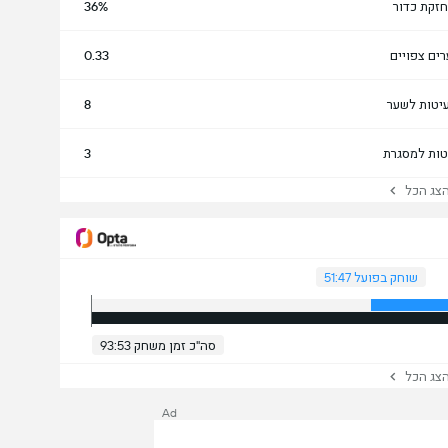
זקת כדור
36%
ים צפויים
0.33
יטות לשער
8
טות למסגרת
3
ג הכל
שוחק בפועל 51:47
סה"כ זמן משחק 93:53
ג הכל
Ad