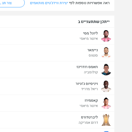
ראה אפשרויות נוספות לפי
יצירת ווידג'טים מותאמים
צור תג HTML
ייתכן שתתעניינו ב
ליונל מסי
אינטר מיאמי
ניימאר
סנטוס
חאמס רודריגז
קולומביה
ויניסיוס ג׳וניור
ריאל מדריד
קאסמירו
אינטר מיאמי
ליברטדורס
דרום אמריקה