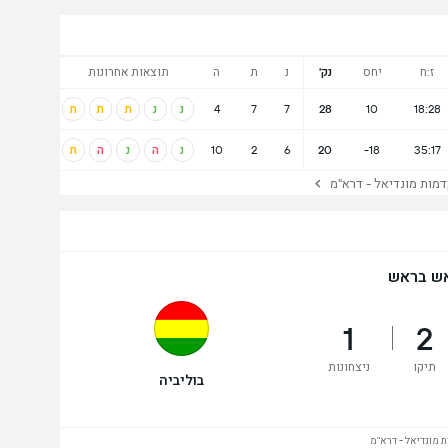
ז:ח
יחס
נק'
נ
ת
ה
תוצאות אחרונות
18:28
10
28
7
7
4
נ
נ
ת
ת
ת
35:17
-18
20
6
2
10
נ
ה
נ
ה
ת
ות מונדיאל - דרא"מ
ש בראש
1
2
תיקו
ניצחונות
בוליביה
 מונדיאל - דרא"מ