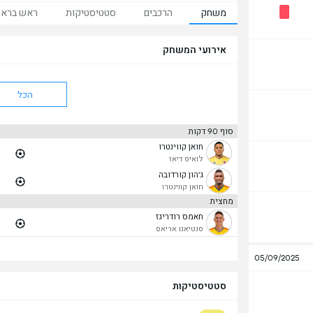
משחק
הרכבים
סטטיסטיקות
ראש ברא
אירועי המשחק
הכל
סוף 90 דקות
חואן קווינטרו
לואיס דיאז
ג'הון קורדובה
חואן קווינטרו
מחצית
חאמס רודריגז
סנטיאגו אריאס
05/09/2025
סטטיסטיקות