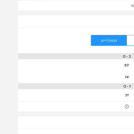
ש
פופולריים
3 - 0
83'
74'
1 - 0
31'