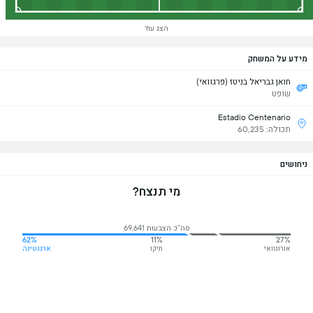
הצג עוד
מידע על המשחק
חואן גבריאל בניטז (פרגוואי)
שופט
Estadio Centenario
תכולה: 60,235
ניחושים
מי תנצח?
סה"כ הצבעות 69,641
62%
11%
27%
אורוגוואי
תיקו
ארגנטינה