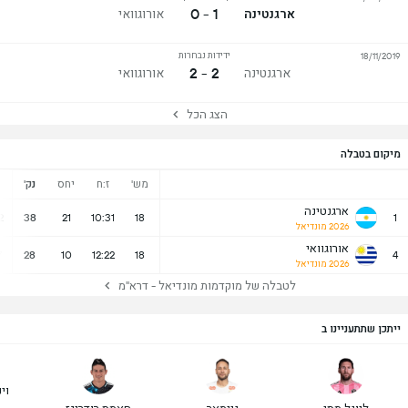
1 - 0
ארגנטינה
אורוגוואי
ידידות נבחרות
18/11/2019
2 - 2
ארגנטינה
אורוגוואי
הצג הכל
מיקום בטבלה
מש'
ז:ח
יחס
נק'
נ
ארגנטינה
2
38
21
10:31
18
1
2026 מונדיאל
אורוגוואי
7
28
10
12:22
18
4
2026 מונדיאל
לטבלה של מוקדמות מונדיאל - דרא"מ
ייתכן שתתעניינו ב
וינ