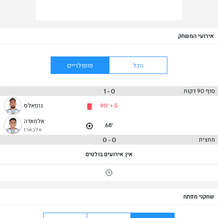
אירועי המשחק
הכל
פופולריים
0 - 1
סוף 90 דקות
90' + 5
גונזאלס
אלמאדה
68'
אלבארז
0 - 0
מחצית
אין אירועים בולטים
שחקני מפתח