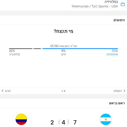
בטלוויזיה
Telemundo / TyC Sports - USA
ניחושים
מי תנצח?
סה"כ הצבעות 65,186
22%
8%
70%
ארגנטינה
תיקו
קולומביה
הקודם
הבא
ראש בראש
2
4
7