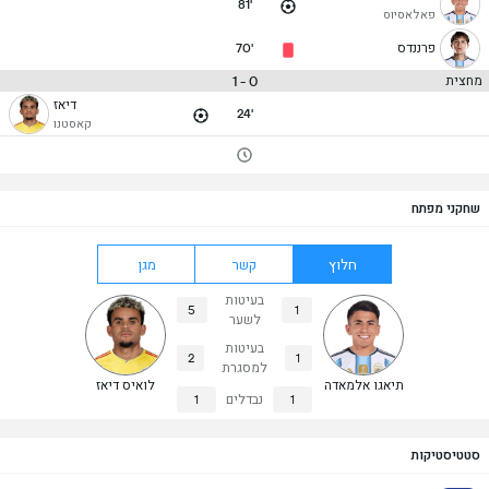
81'
פאלאסיוס
פרננדס
70'
0 - 1
מחצית
דיאז
24'
קאסטנו
שחקני מפתח
חלוץ
קשר
מגן
בעיטות
5
1
לשער
בעיטות
2
1
למסגרת
תיאגו אלמאדה
לואיס דיאז
1
נבדלים
1
סטטיסטיקות