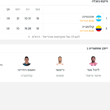
מיקום בטבלה
מש'
ז:ח
יחס
נק'
נ
ארגנטינה
2
38
21
10:31
18
1
2026 מונדיאל
קולומביה
7
28
10
18:28
18
3
2026 מונדיאל
לטבלה של מוקדמות מונדיאל - דרא"מ
ייתכן שתתעניינו ב
וינ
ליונל מסי
ניימאר
חאמס רודריגז
ר
אינטר מיאמי
סנטוס
קולומביה