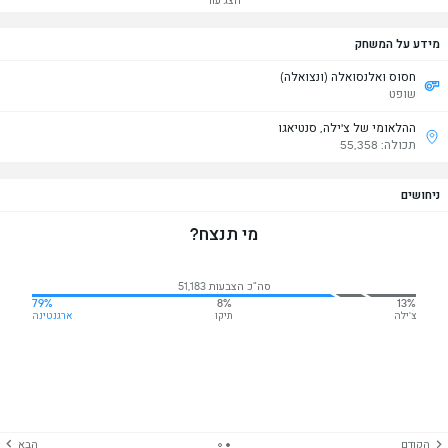
הצג עוד
מידע על המשחק
חסוס ואלנסואלה (ונצואלה)
שופט
ההלאומי של צ'ילה, סנטיאגו
תכולה: 55,358
ניחושים
מי תנצח?
סה"כ הצבעות 51,183
79%
8%
13%
צ'ילה
תיקו
ארגנטינה
הקודם
הבא