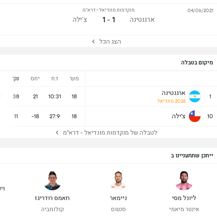
מוקדמות מונדיאל - דרא"מ
04/06/2021
1 - 1
ארגנטינה
צ'ילה
הצג הכל
מיקום בטבלה
מש'
ז:ח
יחס
נק'
נ
ארגנטינה
2
38
21
10:31
18
1
2026 מונדיאל
צ'ילה
2
11
-18
27:9
18
10
לטבלה של מוקדמות מונדיאל - דרא"מ
ייתכן שתתעניינו ב
וינ
ליונל מסי
ניימאר
חאמס רודריגז
ר
אינטר מיאמי
סנטוס
קולומביה