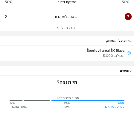
50%
החזקת כדור
50%
7
בעיטות למסגרת
2
הצג הכל
מידע על המשחק
Športový areál ŠK Blava
תכולה: 5,000
ניחושים
מי תנצח?
סה"כ הצבעות 119
12%
24%
64%
ספרטק טרנאבה
תיקו
זלאטה מורבצה