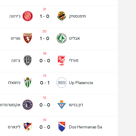
21
1
-
0
חימנסטיק
ג'ירונה
20
1
-
0
אבלינו
טורינו
18
0
-
0
פורלי
צ'זנה
13
0
-
1
גיחואלו
Up Plasencia
15
0
-
0
דון בניטו
אקסטרמדור
15
0
-
0
לינארס
Dos Hermanas Sa