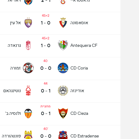
2
-
1
45+2
1
-
0
אוסאסונה
אל עין
45+2
1
-
0
גרנאדה
Antequera CF
40
0
-
0
זמורה
CD Coria
44
0
-
1
אודינזה
נוטינגהאם
מחצית
0
-
1
ולנסיה ב'
CD Cieza
40
0
-
0
פונטהורדה
CD Estradense