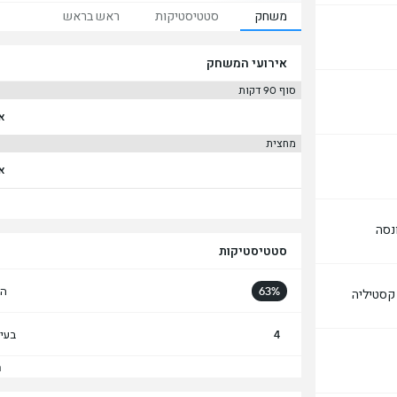
משחק
סטטיסטיקות
ראש בראש
אירועי המשחק
סוף 90 דקות
אי
מחצית
אי
נסה
סטטיסטיקות
63%
הח
קסטיליה
4
בעי
הצ