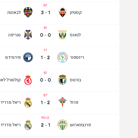
87
3
-
1
קסטיון
לבאנטה
81
0
-
0
לגאנס
טנריפה
77
1
-
2
ריזספור
פירמידס
81
0
-
0
בורגוס
קולטורל לאו
87
1
-
2
פרול
ריאל מדריד 
90+2
2
-
1
פרנצווארוש
ריאל מדריד