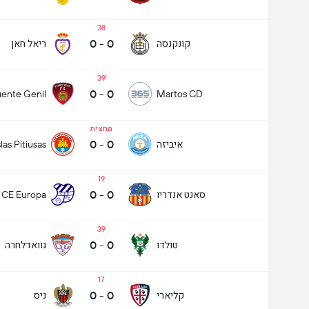
38
0
-
0
קונקנסה
ריאל חאן
39
0
-
0
ente Genil
Martos CD
מחצית
0
-
0
איביזה
slas Pitiusas
19
0
-
0
סאנט אנדריו
CE Europa
39
0
-
0
טולדו
גוואדלחרה
17
0
-
0
קליארי
ניס