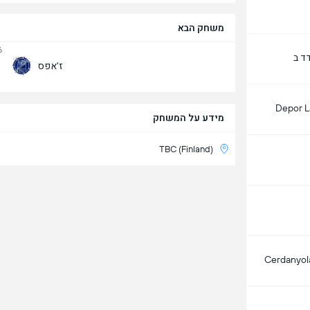
משחק הבא
6
ד ב
ז'אפס
Depor L
מידע על המשחק
TBC (Finland)
Cerdanyola