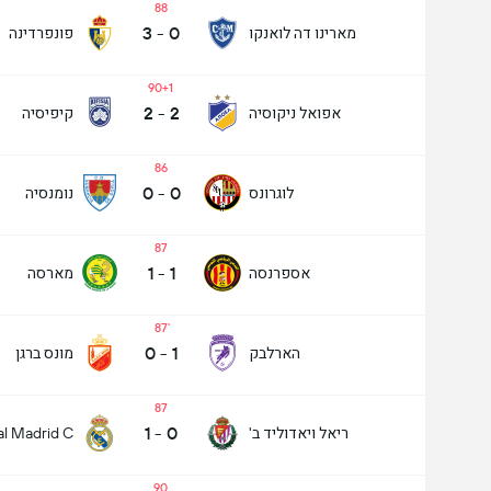
88
3
-
0
מארינו דה לואנקו
פונפרדינה
מעל/מתחת שערים - 90 דק' (2.5)
90+1
2
-
2
אפואל ניקוסיה
קיפיסיה
86
0
-
0
לוגרונס
נומנסיה
87
1
-
1
אספרנסה
מארסה
87
0
-
1
הארלבק
מונס ברגן
87
1
-
0
ריאל ויאדוליד ב'
al Madrid C
90