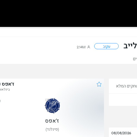
ייב
עקוב
2.14M
ם
ז'אפס 
חקים המלא
בינלאומי
1
ז'אפס
(פינלנד)
08/08/2026