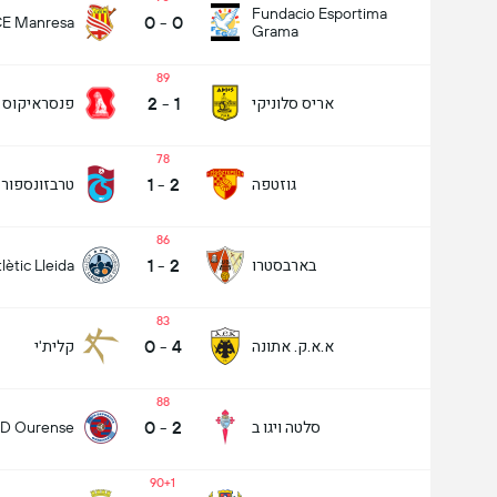
Fundacio Esportima
0
-
0
E Manresa
Grama
89
2
-
1
אריס סלוניקי
פנסראיקוס
78
1
-
2
גוזטפה
טרבזונספור
86
1
-
2
בארבסטרו
lètic Lleida
83
0
-
4
א.א.ק. אתונה
קלית'י
88
0
-
2
סלטה ויגו ב
D Ourense
90+1