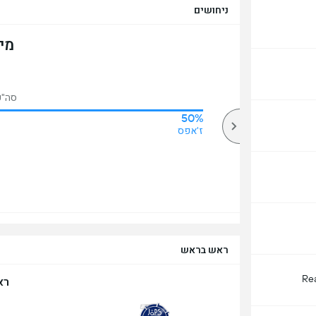
ניחושים
מי
סה"כ 
50%
83%
מעל
ז'אפס
ראש בראש
Re
רא