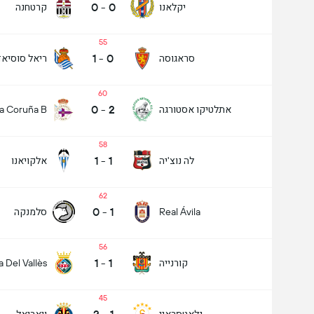
0
-
0
יקלאנו
קרטחנה
55
1
-
0
סראגוסה
ריאל סוסיאד
60
0
-
2
אתלטיקו אסטורגה
a Coruña B
58
1
-
1
לה נוצ'יה
אלקויאנו
62
0
-
1
סלמנקה
Real Ávila
56
1
-
1
קורנייה
 Del Vallès
45
גלאטסראיי
ויאריאל