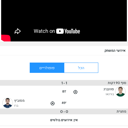
אירועי המשחק
הכל
פופולריים
1 - 1
סוף 90 דקות
סוונברג
81'
בורנאו
מסוביץ
49'
ברו
0 - 0
מחצית
אין אירועים בולטים