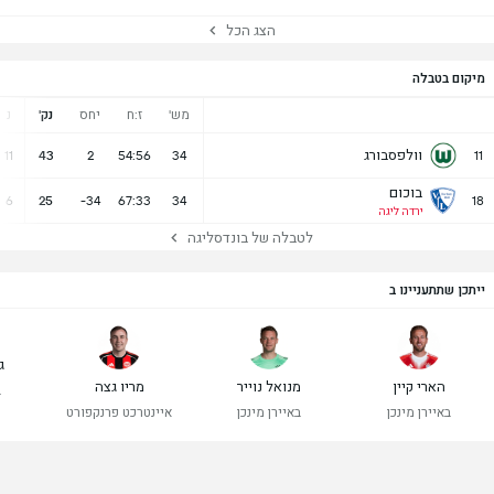
הצג הכל
מיקום בטבלה
מש'
ז:ח
יחס
נק'
נ
וולפסבורג
11
43
2
54:56
34
11
בוכום
6
25
-34
67:33
34
18
ירדה ליגה
לטבלה של בונדסליגה
ייתכן שתתעניינו ב
ג
הארי קיין
מנואל נוייר
מריו גצה
ב
באיירן מינכן
באיירן מינכן
איינטרכט פרנקפורט