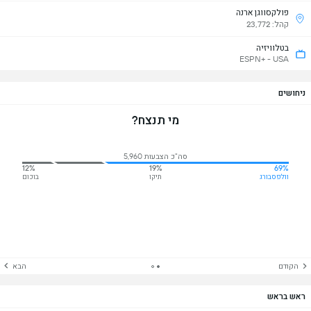
פולקסווגן ארנה
קהל: 23,772
בטלוויזיה
ESPN+ - USA
ניחושים
מי תנצח?
סה"כ הצבעות 5,960
12%
19%
69%
וולפסבורג
תיקו
בוכום
הקודם
הבא
ראש בראש