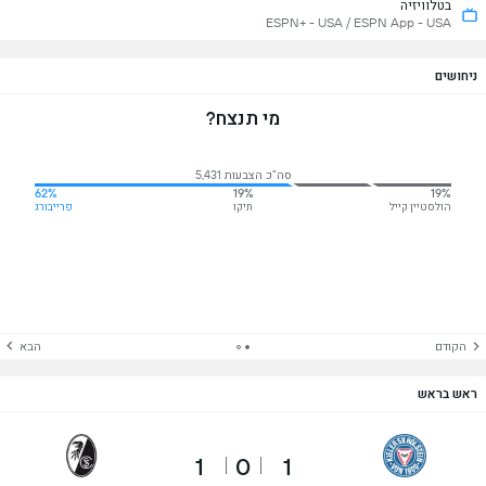
בטלוויזיה
ESPN+ - USA / ESPN App - USA
ניחושים
מי תנצח?
סה"כ הצבעות 5,431
62%
19%
19%
הולסטיין קייל
תיקו
פרייבורג
הקודם
הבא
ראש בראש
1
0
1