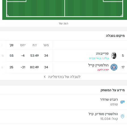
הצג עוד
מיקום בטבלה
מש'
ז:ח
יחס
נק'
נ
פרייבורג
16
55
-4
53:49
34
5
הליגה האירופית
הולסטיין קייל
6
25
-31
80:49
34
17
ירדה ליגה
לטבלה של בונדסליגה
מידע על המשחק
רוברט שרודר
שופט
הולשטיין סטדיון, קיל
קהל: 15,034