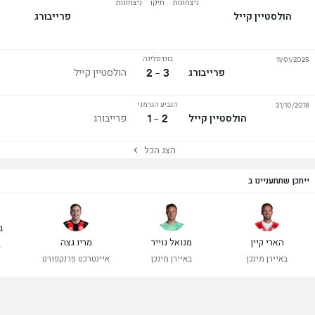
ניצחונות
תיקו
ניצחונות
הולסטיין קייל
פרייבורג
בונדסליגה
11/01/2025
3 - 2
פרייבורג
הולסטיין קייל
הגביע הגרמני
31/10/2018
2 - 1
הולסטיין קייל
פרייבורג
הצג הכל
ייתכן שתתעניינו ב
ג
הארי קיין
מנואל נוייר
מריו גצה
ב
באיירן מינכן
באיירן מינכן
איינטרכט פרנקפורט