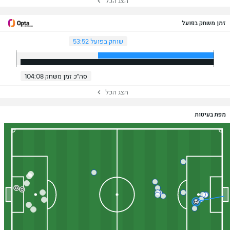
הצג הכל
זמן משחק בפועל
שוחק בפועל 53:52
סה"כ זמן משחק 104:08
הצג הכל
מפת בעיטות