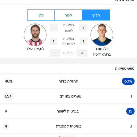
חלוץ
קשר
מגן
בעיטות
1
1
לשער
בעיטות
1
1
למסגרת
אלכסנדר
לוקאס הולר
0
נבדלים
1
ברנהארדסון
סטטיסטיקות
60%
החזקת כדור
40%
1
שערים צפויים
1.57
15
בעיטות לשער
9
3
בעיטות למסגרת
4