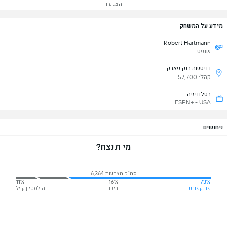
הצג עוד
מידע על המשחק
Robert Hartmann
שופט
דויטשה בנק פארק
קהל: 57,700
בטלוויזיה
ESPN+ - USA
ניחושים
מי תנצח?
סה"כ הצבעות 6,364
11%
16%
73%
פרנקפורט
תיקו
הולסטיין קייל