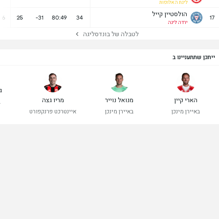
ליגת האלופות
הולסטיין קייל
6
25
-31
80:49
34
17
ירדה ליגה
לטבלה של בונדסליגה
ייתכן שתתעניינו ב
ג
הארי קיין
מנואל נוייר
מריו גצה
ב
באיירן מינכן
באיירן מינכן
איינטרכט פרנקפורט