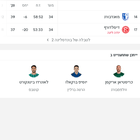
מש'
ז:ח
יחס
נק'
נ
מאגדבורג
12
39
-6
58:52
34
14
דיסלדורף
11
37
-20
53:33
34
17
ירדה ליגה
לטבלה של בונדסליגה 2
ייתכן שתתעניינו ב
כריסטיאן אריקסן
יוסיפ ברקאלו
לאונרדו ביטנקורט
וולפסבורג
הרטה ברלין
קוטבס