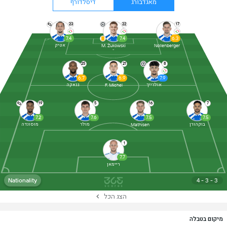
מאגדבורג
דיסלדורף
23
22
17
7.4
7.4
6.3
אטיק
M. Żukowski
Nollenberger
25
21
8
6.7
6.9
7.9
אולרייך
גנאקה
F. Michel
19
5
16
7
7.2
7.6
7.5
7.5
בוקהורן
מולר
מוסונדה
Mathisen
1
7.7
ריימאן
Nationality
4 - 3 - 3
הצג הכל
מיקום בטבלה