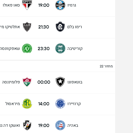
19:00
גרמיו
סאו פאולו
21:30
רימו בלם
אתלטיקו מיני
מעל/מתחת שערים - 90 דק' (2.5)
23:30
קוריטיבה
שאפקוונסה
מתחת
מעל
מחזור 22
00:00
בוטאפוגו
פלומיננסה
14:00
קרוזיירו
מיראסול
19:00
באהיה
ואשקו דה ג