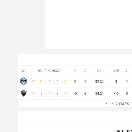
נ
יחס
ז:ח
ת
ה
תוצאות אחרונות
הבא
7
2
23:25
5
8
ת
ה
ה
ת
ה
5
-10
34:24
6
10
ה
נ
ה
נ
ה
ל ברזילראו
ש בראש