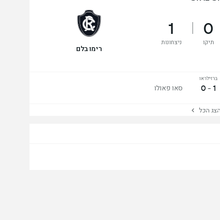
1
0
תיקו
ניצחונות
רימו בלם
ברזילראו
1 - 0
סאו פאולו
ג הכל