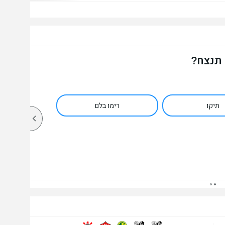
 תנצח?
תיקו
רימו בלם