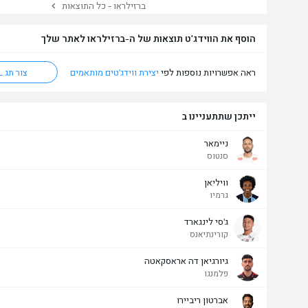
ברזילראו - כל התוצאות
הוסף את הווידג'ט תוצאות של ה-ברזילראו לאתר שלך
ראה אפשרויות נוספות לפי
יצירת ווידג'טים מותאמים
צור תג HTML
ייתכן שתתעניינו ב
ניימאר
סנטוס
וויליאן
גרמיו
ג'סי לינגארד
קורינתיאנס
גיורגיאן דה אראסקאטה
פלמנגו
אברטון ריביירו