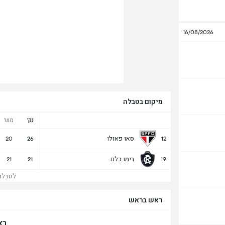
16/08/2026
מיקום בטבלה
נק'
מש'
סאו פאולו
20
26
12
רימו בלם
21
21
19
לטבלה ש
ראש בראש
רא