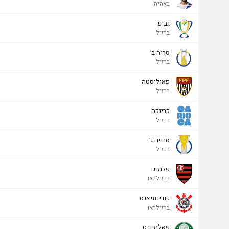
באהיה
גביע
ברזיל
סריה ב'
ברזיל
פאוליסטה
ברזיל
קריוקה
ברזיל
סרייה ג'
ברזיל
פלמנגו
ברזילראו
קורינתיאנס
ברזילראו
פאלמיירס