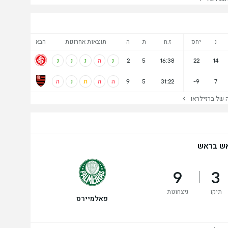
נ
יחס
ז:ח
ת
ה
תוצאות אחרונות
הבא
14
22
16:38
5
2
נ
ה
נ
נ
נ
7
-9
31:22
5
9
ה
ה
ת
נ
ה
ל ברזילראו
ש בראש
9
3
תיקו
ניצחונות
פאלמיירס