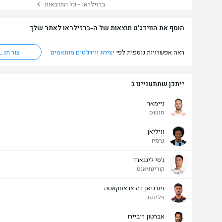
ברזילראו - כל התוצאות
הוסף את הווידג'ט תוצאות של ה-ברזילראו לאתר שלך
ראה אפשרויות נוספות לפי
יצירת ווידג'טים מותאמים
צור תג HTML
ייתכן שתתעניינו ב
ניימאר
סנטוס
וויליאן
גרמיו
ג'סי לינגארד
קורינתיאנס
גיורגיאן דה אראסקאטה
פלמנגו
אברטון ריביירו