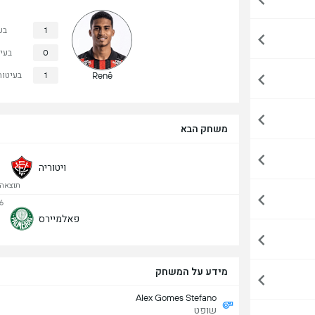
1
בע
0
בעי
Renê
1
בעיטות
משחק הבא
ויטוריה
תוצאה מ
6
פאלמיירס
מידע על המשחק
Alex Gomes Stefano
שופט