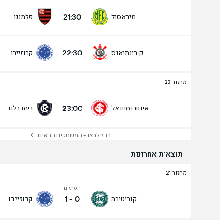
21:30
מיראסול
פלמנגו
סה"כ הצבעות 910
22:30
קורינתיאנס
קרוזיירו
מחזור 23
23:00
אינטרנסיונאל
רימו בלם
ברזילראו - המשחקים הבאים
תוצאות אחרונות
מחזור 21
הסתיים
1
-
0
קוריטיבה
קרוזיירו