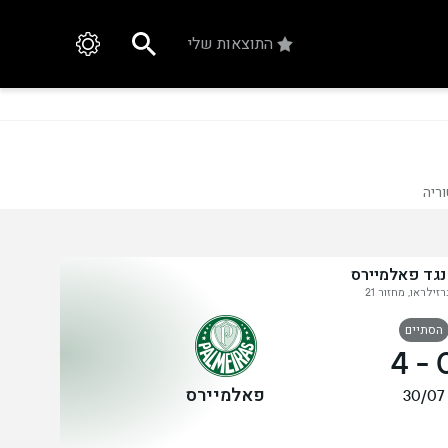
התוצאות שלי
ריה
 נגד פאלמיירס
זילראו, מחזור 21
הסתיים
4
-
פאלמיירס
30/07