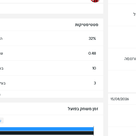
ל
סטטיסטיקות
32%
הח
0.48
שע
רננסה
10
בע
3
בעי
הצ
15/08/2026
זמן משחק בפועל
ש