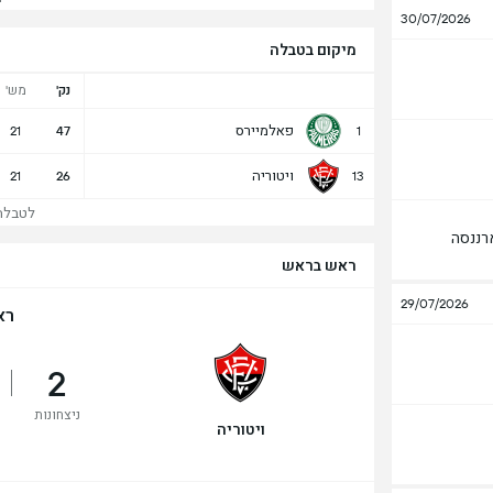
30/07/2026
מיקום בטבלה
נק'
מש'
פאלמיירס
21
47
1
ויטוריה
21
26
13
לטבלה ש
רננסה
ראש בראש
29/07/2026
רא
2
ניצחונות
ויטוריה