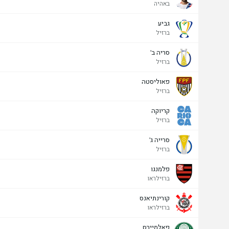
באהיה
גביע
ברזיל
סריה ב'
ברזיל
פאוליסטה
ברזיל
קריוקה
ברזיל
סרייה ג'
ברזיל
פלמנגו
ברזילראו
קורינתיאנס
ברזילראו
פאלמיירס