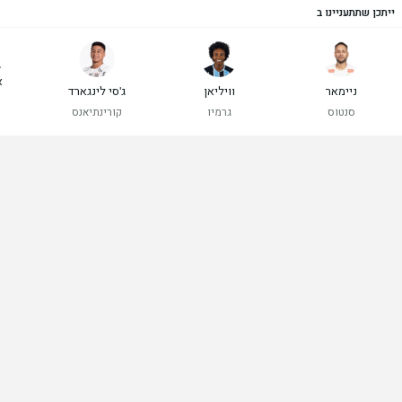
ייתכן שתתעניינו ב
ג
א
ניימאר
וויליאן
ג'סי לינגארד
סנטוס
גרמיו
קורינתיאנס