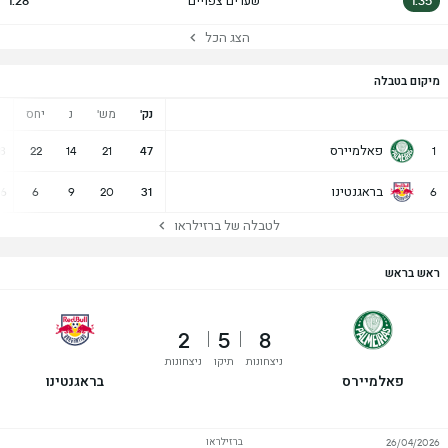
1.35
שערים צפויים
1.28
הצג הכל
מיקום בטבלה
נק'
מש'
נ
יחס
פאלמיירס
38
22
14
21
47
1
בראגנטינו
26
6
9
20
31
6
לטבלה של ברזילראו
ראש בראש
2
5
8
ניצחונות
תיקו
ניצחונות
פאלמיירס
בראגנטינו
ברזילראו
26/04/2026