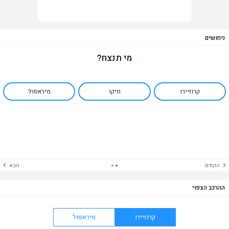
ניחושים
מי תנצח?
קרוזיירו
תיקו
מיראסול
הקודם
הבא
ההרכב הצפוי
קרוזיירו
מיראסול