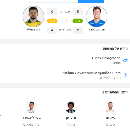
5
שערים
0
7.0
ציון
6.8
Alesson
Kaio Jorge
0
בישולים
4
מידע על המשחק
Lucas Casagrande
שופט
Estádio Governador Magalhães Pinto
תכולה: 61,927
ייתכן שתתעניינו ב
ג
א
ניימאר
וויליאן
ג'סי לינגארד
סנטוס
גרמיו
קורינתיאנס