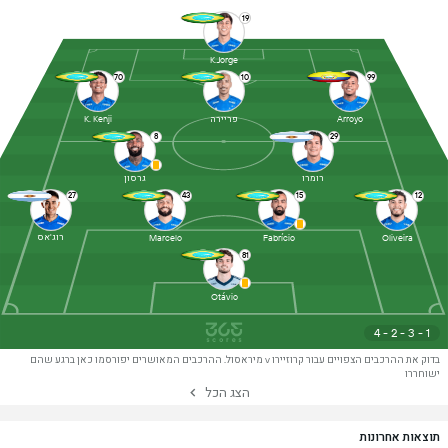
19
K.Jorge
70
10
99
פריירה
K. Kenji
Arroyo
8
29
רומרו
גרסון
27
43
15
12
רוג'אס
Marcelo
Fabrício
Oliveira
81
Otávio
4 - 2 - 3 - 1
בדוק את ההרכבים הצפויים עבור קרוזיירו v מיראסול. ההרכבים המאושרים יפורסמו כאן ברגע שהם
ישוחררו
הצג הכל
תוצאות אחרונות