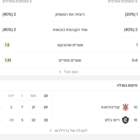
5 משחקים אחרונים
5 משחקים אחרונים
1 (20%)
ניצחה את המשחק
2 (40%)
2 (40%)
שתי הקבוצות כובשות
2 (40%)
1
שערים שהובקעו
1.2
0.6
שערים צפויים
1.31
הצג הכל
מיקום בטבלה
נק'
מש'
נ
יחס
קורינתיאנס
22
2
7
21
29
10
רימו בלם
26
-10
5
22
22
18
לטבלה של ברזילראו