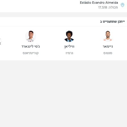
Estádio Evandro Almeida
תכולה: 17,518
ייתכן שתתעניינו ב
ג
א
ניימאר
וויליאן
ג'סי לינגארד
סנטוס
גרמיו
קורינתיאנס