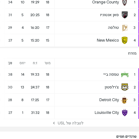
Orange County
9
34
10
19:29
18
1
סאן אנטוניו
8
31
5
20:25
18
2
טולסה
8
29
4
16:20
17
3
New Mexico
8
27
5
15:20
15
4
מזרח
מש'
ז:ח
יחס
נק'
נ
טמפה ביי
1
38
14
19:33
18
1
צ'רלסטון
9
30
13
24:37
18
2
Detroit City
8
28
8
17:25
17
3
Louisville City
8
27
1
31:32
18
4
לטבלה של USL
טרנדים חמים