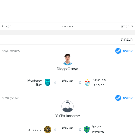
הקודם
הבא
העברות
אושרה
29/07/2026
Diego Otoya
ספורטינג
Monterey
השאלה
Bay
קריסטל
אושרה
27/07/2026
Yu Tsukanome
סיאטל
השאלה
פיטסבורג
סאונדרס