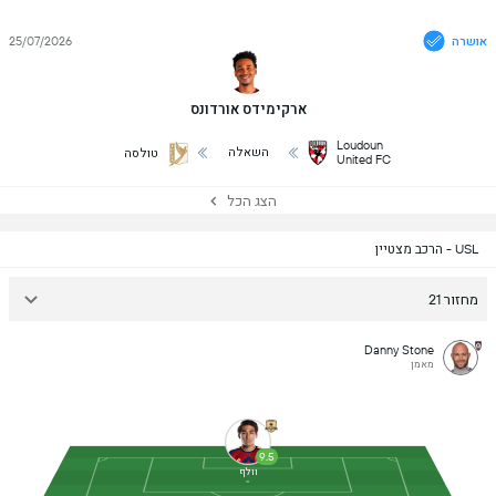
אושרה
25/07/2026
ארקימידס אורדונס
Loudoun
השאלה
טולסה
United FC
הצג הכל
USL - הרכב מצטיין
מחזור 21
Danny Stone
מאמן
9.5
וולף