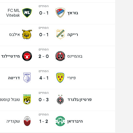
הסתיים
FC ML
0
-
1
בוראץ
Vitebsk
הסתיים
0
-
1
רייקה
אילבס
הסתיים
2
-
0
בוהמיינס
מידטיילנד
הסתיים
4
-
1
פיורי
דריטה
הסתיים
0
-
3
פרטיזן בלגרד
טובול קוסטנ
הסתיים
1
-
2
היברניאן
שקנדיה