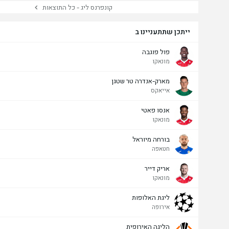
קונפרנס ליג - כל התוצאות
ייתכן שתתעניינו ב
פול פוגבה
מונאקו
מארק-אנדרה טר שטגן
אייאקס
אנסו פאטי
מונאקו
בורחה מיוראל
חטאפה
אריק דייר
מונאקו
ליגת האלופות
אירופה
הליגה האירופית