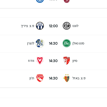
12:00
לוגנו
פ.צ. ציריך
14:30
סנט גאלן
לוצרן
14:30
סיון
וודוז
14:30
פ.צ. באזל
ת'ון