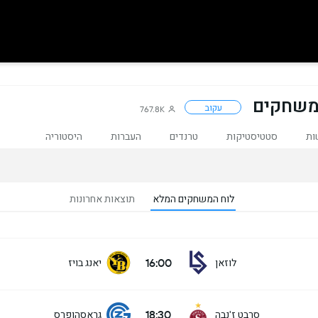
עקוב
767.8K
ות
סטטיסטיקות
טרנדים
העברות
היסטוריה
לוח המשחקים המלא
תוצאות אחרונות
16:00
לוזאן
יאנג בויז
18:30
סרבט ז'נבה
גראסהופרס