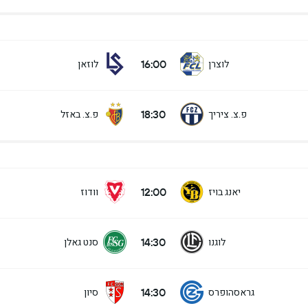
16:00
לוצרן
לוזאן
18:30
פ.צ. ציריך
פ.צ. באזל
12:00
יאנג בויז
וודוז
14:30
לוגנו
סנט גאלן
14:30
גראסהופרס
סיון