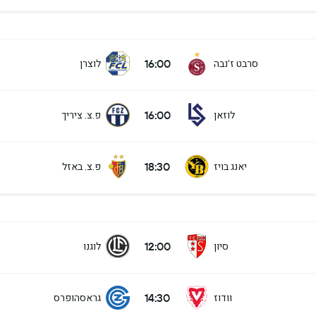
16:00
סרבט ז'נבה
לוצרן
16:00
לוזאן
פ.צ. ציריך
18:30
יאנג בויז
פ.צ. באזל
12:00
סיון
לוגנו
14:30
וודוז
גראסהופרס